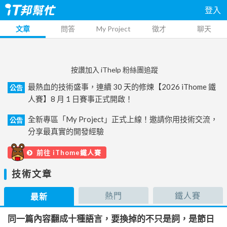
登入
文章
問答
My Project
徵才
聊天
按讚加入 iThelp 粉絲團追蹤
最熱血的技術盛事，連續 30 天的修煉【2026 iThome 鐵
公告
人賽】8 月 1 日賽事正式開啟！
全新專區「My Project」正式上線！邀請你用技術交流，
公告
分享最真實的開發經驗
前往 iThome鐵人賽
技術文章
熱門
鐵人賽
最新
同一篇內容翻成十種語言，要換掉的不只是詞，是節日