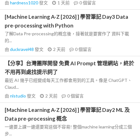
由
hardness1020
發文
1 天前
0
個留言
[Machine Learning A-Z [2026] ] 學習筆記 Day3 Data
pre-processing with Python
了解Data Pre-processing的概念後，接著就是要實作了 資料下載
的...
由
duckravel48
發文
2 天前
0
個留言
【分享】台灣團隊開發 免費 AI Prompt 管理網站，終於
不用再到處找提示詞了
最近 AI 幾乎已經變成每天工作都會用到的工具。像是 ChatGPT、
Claud...
由
nlstudio
發文
2 天前
0
個留言
[Machine Learning A-Z [2026] ] 學習筆記 Day2 ML 及
Data pre-processing 概念
一邊要上課一邊還要寫這個不容易! 整個machine learning分成三個
步...