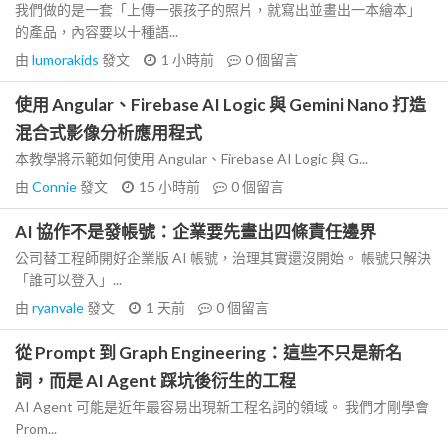
我們做的是一套「上傳一張孩子的照片，就寫出並畫出一本繪本」
的產品，內容要以十種語...
由
lumorakids
發文
1 小時前
0
個留言
使用 Angular、Firebase AI Logic 與 Gemini Nano 打造
混合式影像分析應用程式
本教學將示範如何使用 Angular、Firebase AI Logic 與 G...
由
Connie
發文
15 小時前
0
個留言
AI 協作不是發帳號：企業要先畫出四條責任邊界
公司替工程師開好企業版 AI 帳號，治理其實還沒開始。 帳號只解決
「誰可以登入」...
由
ryanvale
發文
1 天前
0
個留言
從 Prompt 到 Graph Engineering：這些不只是新名
詞，而是 AI Agent 踩坑後衍生的工程
AI Agent 可能是近年最容易出現新工程名詞的領域。 我們才剛學會
Prom...