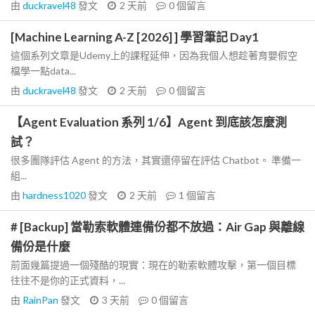
由
duckravel48
發文
2 天前
0
個留言
[Machine Learning A-Z [2026] ] 學習筆記 Day1
這個系列文章是Udemy上的課程延伸，因為我個人想趁著育嬰假空
檔學一點data...
由
duckravel48
發文
2 天前
0
個留言
【Agent Evaluation 系列 1/6】Agent 到底該怎麼測
試？
很多團隊評估 Agent 的方法，其實還停留在評估 Chatbot。 準備一
組...
由
hardness1020
發文
2 天前
1
個留言
# [Backup] 當勒索軟體連備份都不放過：Air Gap 與離線
備份是什麼
前面幾篇提過一個殘酷的現實：現在的勒索軟體攻擊，第一個目標
往往不是你的正式資料，...
由
RainPan
發文
3 天前
0
個留言