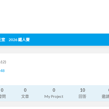
天室
2026 鐵人賽
n12)
548
0
0
0
10
發問
文章
My Project
回答
邀