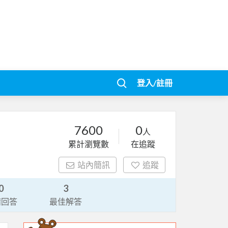
登入/註冊
7600
0
人
累計瀏覽數
在追蹤
站內簡訊
追蹤
0
3
請回答
最佳解答