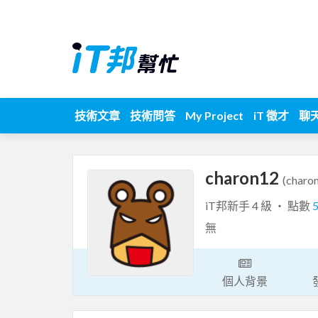
技術文章
技術問答
My Project
iT 徵才
聊
charon12
(charo
iT邦新手 4 級 ‧ 點數
無
個人背景