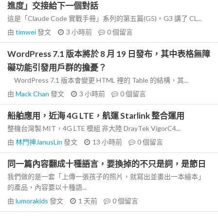
進度」交接給下一個對話
這是「Claude Code 實戰手冊」系列的第五篇(G5)。G3 講了 CL...
由
timwei
發文
3 小時前
0
個留言
WordPress 7.1 版本將於 8 月 19 日發布，其中表格無障
礙功能引發用戶群的擔憂？
WordPress 7.1 版本會變更 HTML 裡的 Table 的結構，其...
由
Mack Chan
發文
3 小時前
0
個留言
船舶應用，近海 4G LTE，航運 Starlink 整合運用
整機台灣製 MIT，4G LTE 模組 非大陸 DrayTek VigorC4...
由
林門神JanusLin
發文
13 小時前
0
個留言
同一篇內容翻成十種語言，要換掉的不只是詞，是節日
我們做的是一套「上傳一張孩子的照片，就寫出並畫出一本繪本」
的產品，內容要以十種語...
由
lumorakids
發文
1 天前
0
個留言