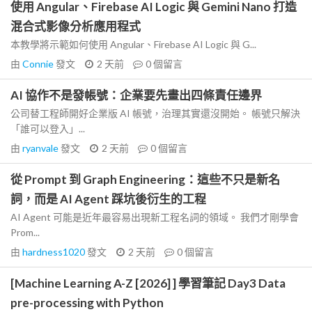
使用 Angular、Firebase AI Logic 與 Gemini Nano 打造
混合式影像分析應用程式
本教學將示範如何使用 Angular、Firebase AI Logic 與 G...
由
Connie
發文
2 天前
0
個留言
AI 協作不是發帳號：企業要先畫出四條責任邊界
公司替工程師開好企業版 AI 帳號，治理其實還沒開始。 帳號只解決
「誰可以登入」...
由
ryanvale
發文
2 天前
0
個留言
從 Prompt 到 Graph Engineering：這些不只是新名
詞，而是 AI Agent 踩坑後衍生的工程
AI Agent 可能是近年最容易出現新工程名詞的領域。 我們才剛學會
Prom...
由
hardness1020
發文
2 天前
0
個留言
[Machine Learning A-Z [2026] ] 學習筆記 Day3 Data
pre-processing with Python