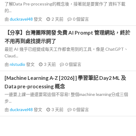
了解Data Pre-processing的概念後，接著就是要實作了 資料下載
的...
由
duckravel48
發文
2 天前
0
個留言
【分享】台灣團隊開發 免費 AI Prompt 管理網站，終於
不用再到處找提示詞了
最近 AI 幾乎已經變成每天工作都會用到的工具。像是 ChatGPT、
Claud...
由
nlstudio
發文
3 天前
0
個留言
[Machine Learning A-Z [2026] ] 學習筆記 Day2 ML 及
Data pre-processing 概念
一邊要上課一邊還要寫這個不容易! 整個machine learning分成三個
步...
由
duckravel48
發文
3 天前
0
個留言