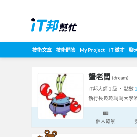
技術文章
技術問答
My Project
iT 徵才
聊
蟹老闆
(dream)
iT邦大師 1 級 ‧ 點數
執行長 吃吃喝喝大學
個人背景