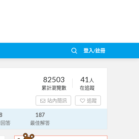
登入/註冊
82503
41
人
累計瀏覽數
在追蹤
站內簡訊
追蹤
8
187
請回答
最佳解答