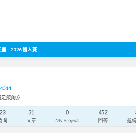
天室
2026 鐵人賽
14514
酒足飯飽系
23
31
0
452
發問
文章
My Project
回答
邀