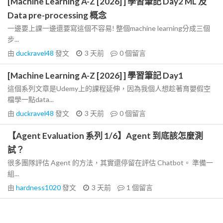
[Machine Learning A-Z [2026] ] 學習筆記 Day2 ML 及
Data pre-processing 概念
一邊要上課一邊還要寫這個不容易! 整個machine learning分成三個
步...
由
duckravel48
發文
3 天前
0
個留言
[Machine Learning A-Z [2026] ] 學習筆記 Day1
這個系列文章是Udemy上的課程延伸，因為我個人想趁著育嬰假空
檔學一點data...
由
duckravel48
發文
3 天前
0
個留言
【Agent Evaluation 系列 1/6】Agent 到底該怎麼測
試？
很多團隊評估 Agent 的方法，其實還停留在評估 Chatbot。 準備一
組...
由
hardness1020
發文
3 天前
1
個留言