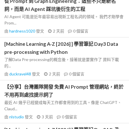
從 Prompt 到 Graph Engineering：這些不只是新名
詞，而是 AI Agent 踩坑後衍生的工程
AI Agent 可能是近年最容易出現新工程名詞的領域。 我們才剛學會
Prom...
由
hardness1020
發文
2 天前
0
個留言
[Machine Learning A-Z [2026] ] 學習筆記 Day3 Data
pre-processing with Python
了解Data Pre-processing的概念後，接著就是要實作了 資料下載
的...
由
duckravel48
發文
2 天前
0
個留言
【分享】台灣團隊開發 免費 AI Prompt 管理網站，終於
不用再到處找提示詞了
最近 AI 幾乎已經變成每天工作都會用到的工具。像是 ChatGPT、
Claud...
由
nlstudio
發文
3 天前
0
個留言