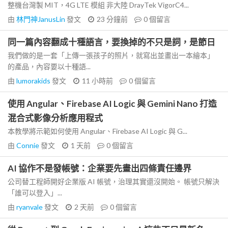
整機台灣製 MIT，4G LTE 模組 非大陸 DrayTek VigorC4...
由
林門神JanusLin
發文
23 分鐘前
0
個留言
同一篇內容翻成十種語言，要換掉的不只是詞，是節日
我們做的是一套「上傳一張孩子的照片，就寫出並畫出一本繪本」
的產品，內容要以十種語...
由
lumorakids
發文
11 小時前
0
個留言
使用 Angular、Firebase AI Logic 與 Gemini Nano 打造
混合式影像分析應用程式
本教學將示範如何使用 Angular、Firebase AI Logic 與 G...
由
Connie
發文
1 天前
0
個留言
AI 協作不是發帳號：企業要先畫出四條責任邊界
公司替工程師開好企業版 AI 帳號，治理其實還沒開始。 帳號只解決
「誰可以登入」...
由
ryanvale
發文
2 天前
0
個留言