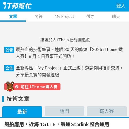
登入
文章
問答
My Project
徵才
聊天
按讚加入 iThelp 粉絲團追蹤
最熱血的技術盛事，連續 30 天的修煉【2026 iThome 鐵
公告
人賽】8 月 1 日賽事正式開啟！
全新專區「My Project」正式上線！邀請你用技術交流，
公告
分享最真實的開發經驗
前往 iThome鐵人賽
技術文章
熱門
鐵人賽
最新
船舶應用，近海 4G LTE，航運 Starlink 整合運用