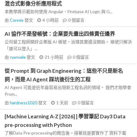
混合式影像分析應用程式
本教學將示範如何使用 Angular、Firebase AI Logic 與 G...
由
Connie
發文
4 小時前
0
個留言
AI 協作不是發帳號：企業要先畫出四條責任邊界
公司替工程師開好企業版 AI 帳號，治理其實還沒開始。 帳號只解決
「誰可以登入」...
由
ryanvale
發文
21 小時前
0
個留言
從 Prompt 到 Graph Engineering：這些不只是新名
詞，而是 AI Agent 踩坑後衍生的工程
AI Agent 可能是近年最容易出現新工程名詞的領域。 我們才剛學會
Prom...
由
hardness1020
發文
1 天前
0
個留言
[Machine Learning A-Z [2026] ] 學習筆記 Day3 Data
pre-processing with Python
了解Data Pre-processing的概念後，接著就是要實作了 資料下載