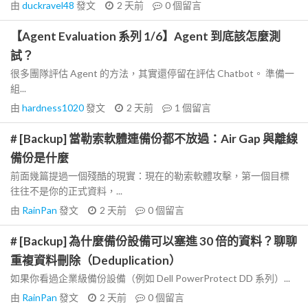
由
duckravel48
發文
2 天前
0
個留言
【Agent Evaluation 系列 1/6】Agent 到底該怎麼測
試？
很多團隊評估 Agent 的方法，其實還停留在評估 Chatbot。 準備一
組...
由
hardness1020
發文
2 天前
1
個留言
# [Backup] 當勒索軟體連備份都不放過：Air Gap 與離線
備份是什麼
前面幾篇提過一個殘酷的現實：現在的勒索軟體攻擊，第一個目標
往往不是你的正式資料，...
由
RainPan
發文
2 天前
0
個留言
# [Backup] 為什麼備份設備可以塞進 30 倍的資料？聊聊
重複資料刪除（Deduplication）
如果你看過企業級備份設備（例如 Dell PowerProtect DD 系列）...
由
RainPan
發文
2 天前
0
個留言