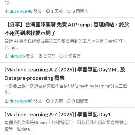
的...
由
duckravel48
發文
1 天前
0
個留言
【分享】台灣團隊開發 免費 AI Prompt 管理網站，終於
不用再到處找提示詞了
最近 AI 幾乎已經變成每天工作都會用到的工具。像是 ChatGPT、
Claud...
由
nlstudio
發文
2 天前
0
個留言
[Machine Learning A-Z [2026] ] 學習筆記 Day2 ML 及
Data pre-processing 概念
一邊要上課一邊還要寫這個不容易! 整個machine learning分成三個
步...
由
duckravel48
發文
2 天前
0
個留言
[Machine Learning A-Z [2026] ] 學習筆記 Day1
這個系列文章是Udemy上的課程延伸，因為我個人想趁著育嬰假空
檔學一點data...