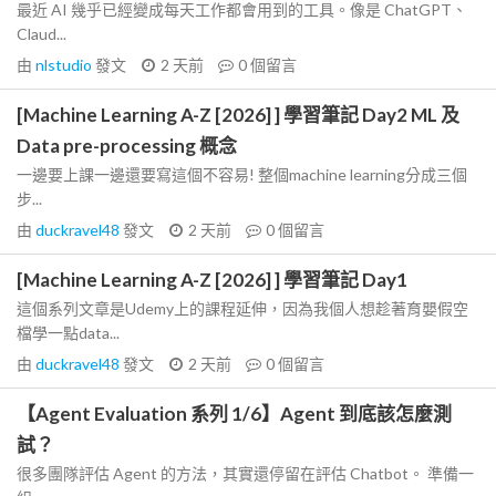
最近 AI 幾乎已經變成每天工作都會用到的工具。像是 ChatGPT、
Claud...
由
nlstudio
發文
2 天前
0
個留言
[Machine Learning A-Z [2026] ] 學習筆記 Day2 ML 及
Data pre-processing 概念
一邊要上課一邊還要寫這個不容易! 整個machine learning分成三個
步...
由
duckravel48
發文
2 天前
0
個留言
[Machine Learning A-Z [2026] ] 學習筆記 Day1
這個系列文章是Udemy上的課程延伸，因為我個人想趁著育嬰假空
檔學一點data...
由
duckravel48
發文
2 天前
0
個留言
【Agent Evaluation 系列 1/6】Agent 到底該怎麼測
試？
很多團隊評估 Agent 的方法，其實還停留在評估 Chatbot。 準備一