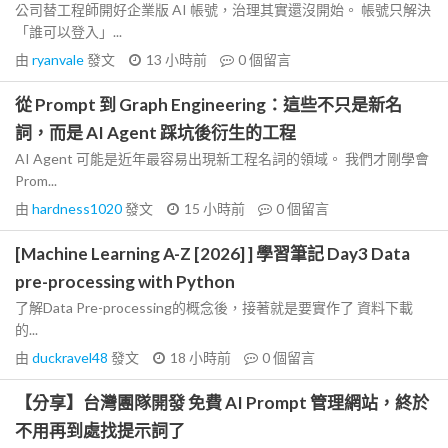
公司替工程師開好企業版 AI 帳號，治理其實還沒開始。 帳號只解決
「誰可以登入」...
由
ryanvale
發文
13 小時前
0
個留言
從 Prompt 到 Graph Engineering：這些不只是新名
詞，而是 AI Agent 踩坑後衍生的工程
AI Agent 可能是近年最容易出現新工程名詞的領域。 我們才剛學會
Prom...
由
hardness1020
發文
15 小時前
0
個留言
[Machine Learning A-Z [2026] ] 學習筆記 Day3 Data
pre-processing with Python
了解Data Pre-processing的概念後，接著就是要實作了 資料下載
的...
由
duckravel48
發文
18 小時前
0
個留言
【分享】台灣團隊開發 免費 AI Prompt 管理網站，終於
不用再到處找提示詞了