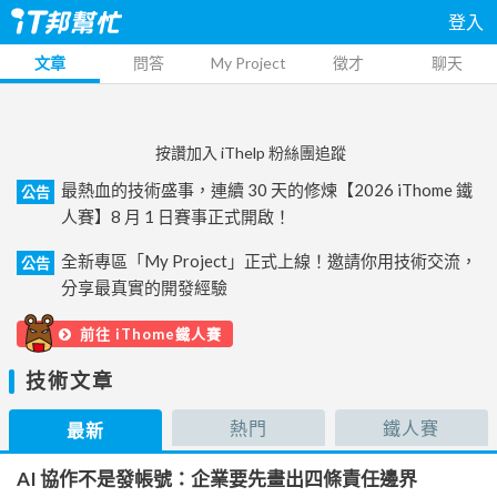
登入
文章
問答
My Project
徵才
聊天
按讚加入 iThelp 粉絲團追蹤
最熱血的技術盛事，連續 30 天的修煉【2026 iThome 鐵
公告
人賽】8 月 1 日賽事正式開啟！
全新專區「My Project」正式上線！邀請你用技術交流，
公告
分享最真實的開發經驗
前往 iThome鐵人賽
技術文章
熱門
鐵人賽
最新
AI 協作不是發帳號：企業要先畫出四條責任邊界