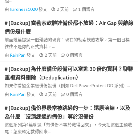
組...
由
hardness1020
發文
2 天前
1
個留言
# [Backup] 當勒索軟體連備份都不放過：Air Gap 與離線
備份是什麼
前面幾篇提過一個殘酷的現實：現在的勒索軟體攻擊，第一個目標
往往不是你的正式資料，...
由
RainPan
發文
2 天前
0
個留言
# [Backup] 為什麼備份設備可以塞進 30 倍的資料？聊聊
重複資料刪除（Deduplication）
如果你看過企業級備份設備（例如 Dell PowerProtect DD 系列）...
由
RainPan
發文
2 天前
0
個留言
# [Backup] 備份界最常被跳過的一步：還原演練，以及
為什麼「沒演練過的備份」等於沒備份
這個系列第4篇聊過「有備份不等於救得回來」，今天把這個主題收
尾：怎麼確定救得回來...