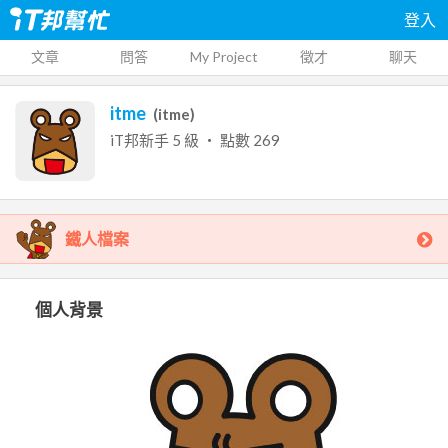
登入
文章
問答
My Project
徵才
聊天
itme
(
itme
)
iT邦新手
5
級 ‧ 點數
269
鐵人檔案
個人背景