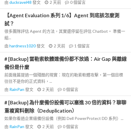
由
duckravel48
發文
2 天前
0
個留言
【Agent Evaluation 系列 1/6】Agent 到底該怎麼測
試？
很多團隊評估 Agent 的方法，其實還停留在評估 Chatbot。 準備一
組...
由
hardness1020
發文
2 天前
1
個留言
# [Backup] 當勒索軟體連備份都不放過：Air Gap 與離線
備份是什麼
前面幾篇提過一個殘酷的現實：現在的勒索軟體攻擊，第一個目標
往往不是你的正式資料，...
由
RainPan
發文
2 天前
0
個留言
# [Backup] 為什麼備份設備可以塞進 30 倍的資料？聊聊
重複資料刪除（Deduplication）
如果你看過企業級備份設備（例如 Dell PowerProtect DD 系列）...
由
RainPan
發文
2 天前
0
個留言