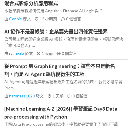
混合式影像分析應用程式
本教學將示範如何使用 Angular、Firebase AI Logic 與 G...
由
Connie
發文
12 小時前
0
個留言
AI 協作不是發帳號：企業要先畫出四條責任邊界
公司替工程師開好企業版 AI 帳號，治理其實還沒開始。 帳號只解決
「誰可以登入」...
由
ryanvale
發文
1 天前
0
個留言
從 Prompt 到 Graph Engineering：這些不只是新名
詞，而是 AI Agent 踩坑後衍生的工程
AI Agent 可能是近年最容易出現新工程名詞的領域。 我們才剛學會
Prom...
由
hardness1020
發文
1 天前
0
個留言
[Machine Learning A-Z [2026] ] 學習筆記 Day3 Data
pre-processing with Python
了解Data Pre-processing的概念後，接著就是要實作了 資料下載