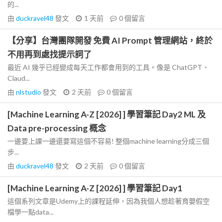
的...
由
duckravel48
發文
1 天前
0
個留言
【分享】台灣團隊開發 免費 AI Prompt 管理網站，終於
不用再到處找提示詞了
最近 AI 幾乎已經變成每天工作都會用到的工具。像是 ChatGPT、
Claud...
由
nlstudio
發文
2 天前
0
個留言
[Machine Learning A-Z [2026] ] 學習筆記 Day2 ML 及
Data pre-processing 概念
一邊要上課一邊還要寫這個不容易! 整個machine learning分成三個
步...
由
duckravel48
發文
2 天前
0
個留言
[Machine Learning A-Z [2026] ] 學習筆記 Day1
這個系列文章是Udemy上的課程延伸，因為我個人想趁著育嬰假空
檔學一點data...