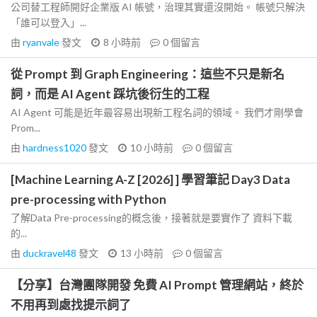
公司替工程師開好企業版 AI 帳號，治理其實還沒開始。 帳號只解決
「誰可以登入」...
由
ryanvale
發文
8 小時前
0
個留言
從 Prompt 到 Graph Engineering：這些不只是新名
詞，而是 AI Agent 踩坑後衍生的工程
AI Agent 可能是近年最容易出現新工程名詞的領域。 我們才剛學會
Prom...
由
hardness1020
發文
10 小時前
0
個留言
[Machine Learning A-Z [2026] ] 學習筆記 Day3 Data
pre-processing with Python
了解Data Pre-processing的概念後，接著就是要實作了 資料下載
的...
由
duckravel48
發文
13 小時前
0
個留言
【分享】台灣團隊開發 免費 AI Prompt 管理網站，終於
不用再到處找提示詞了