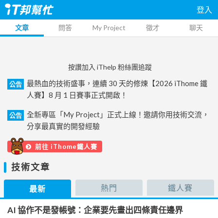
登入
文章
問答
My Project
徵才
聊天
按讚加入 iThelp 粉絲團追蹤
最熱血的技術盛事，連續 30 天的修煉【2026 iThome 鐵
公告
人賽】8 月 1 日賽事正式開啟！
全新專區「My Project」正式上線！邀請你用技術交流，
公告
分享最真實的開發經驗
前往 iThome鐵人賽
技術文章
熱門
鐵人賽
最新
AI 協作不是發帳號：企業要先畫出四條責任邊界