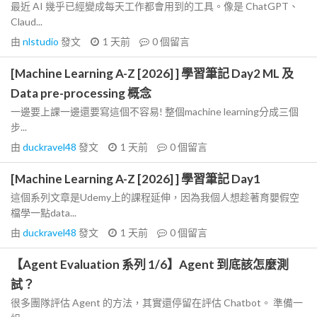
最近 AI 幾乎已經變成每天工作都會用到的工具。像是 ChatGPT、
Claud...
由
nlstudio
發文
1 天前
0
個留言
[Machine Learning A-Z [2026] ] 學習筆記 Day2 ML 及
Data pre-processing 概念
一邊要上課一邊還要寫這個不容易! 整個machine learning分成三個
步...
由
duckravel48
發文
1 天前
0
個留言
[Machine Learning A-Z [2026] ] 學習筆記 Day1
這個系列文章是Udemy上的課程延伸，因為我個人想趁著育嬰假空
檔學一點data...
由
duckravel48
發文
1 天前
0
個留言
【Agent Evaluation 系列 1/6】Agent 到底該怎麼測
試？
很多團隊評估 Agent 的方法，其實還停留在評估 Chatbot。 準備一