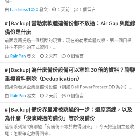
組...
由
hardness1020
發文
1 天前
1
個留言
# [Backup] 當勒索軟體連備份都不放過：Air Gap 與離線
備份是什麼
前面幾篇提過一個殘酷的現實：現在的勒索軟體攻擊，第一個目標
往往不是你的正式資料，...
由
RainPan
發文
2 天前
0
個留言
# [Backup] 為什麼備份設備可以塞進 30 倍的資料？聊聊
重複資料刪除（Deduplication）
如果你看過企業級備份設備（例如 Dell PowerProtect DD 系列）...
由
RainPan
發文
2 天前
0
個留言
# [Backup] 備份界最常被跳過的一步：還原演練，以及
為什麼「沒演練過的備份」等於沒備份
這個系列第4篇聊過「有備份不等於救得回來」，今天把這個主題收
尾：怎麼確定救得回來...