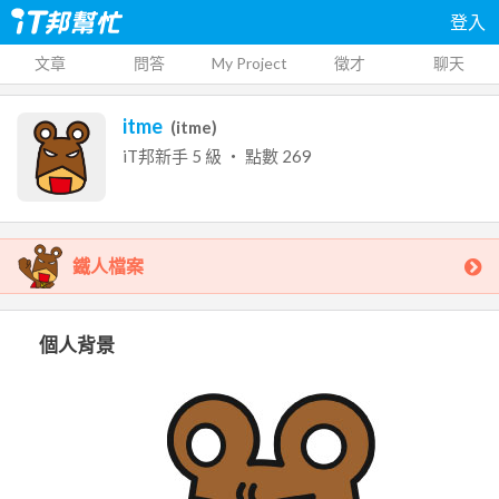
登入
文章
問答
My Project
徵才
聊天
itme
(
itme
)
iT邦新手
5
級 ‧ 點數
269
鐵人檔案
個人背景