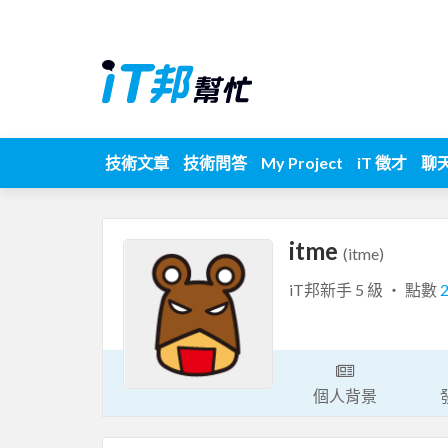
技術文章
技術問答
My Project
iT 徵才
聊
itme
(itme)
iT邦新手 5 級 ‧ 點數
個人背景