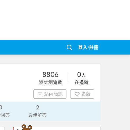
登入/註冊
8806
0
人
累計瀏覽數
在追蹤
站內簡訊
追蹤
0
2
請回答
最佳解答