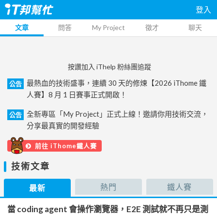
登入
文章
問答
My Project
徵才
聊天
按讚加入 iThelp 粉絲團追蹤
最熱血的技術盛事，連續 30 天的修煉【2026 iThome 鐵
公告
人賽】8 月 1 日賽事正式開啟！
全新專區「My Project」正式上線！邀請你用技術交流，
公告
分享最真實的開發經驗
前往 iThome鐵人賽
技術文章
熱門
鐵人賽
最新
當 coding agent 會操作瀏覽器，E2E 測試就不再只是測