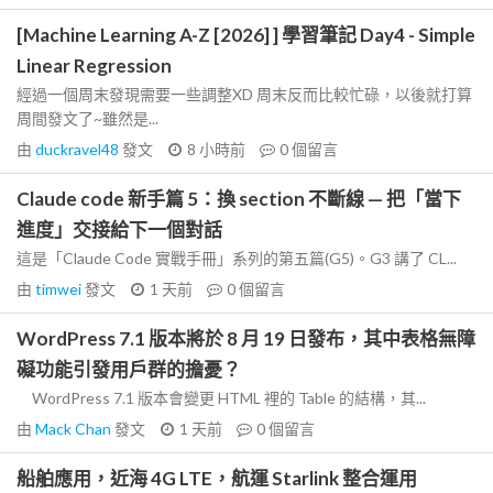
[Machine Learning A-Z [2026] ] 學習筆記 Day4 - Simple
Linear Regression
經過一個周末發現需要一些調整XD 周末反而比較忙碌，以後就打算
周間發文了~雖然是...
由
duckravel48
發文
8 小時前
0
個留言
Claude code 新手篇 5：換 section 不斷線 — 把「當下
進度」交接給下一個對話
這是「Claude Code 實戰手冊」系列的第五篇(G5)。G3 講了 CL...
由
timwei
發文
1 天前
0
個留言
WordPress 7.1 版本將於 8 月 19 日發布，其中表格無障
礙功能引發用戶群的擔憂？
WordPress 7.1 版本會變更 HTML 裡的 Table 的結構，其...
由
Mack Chan
發文
1 天前
0
個留言
船舶應用，近海 4G LTE，航運 Starlink 整合運用