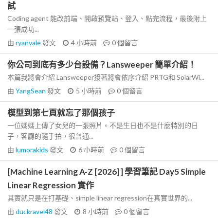
試
Coding agent 能改前端、開啟預覽站、登入、點完流程，最後附上
一張成功...
由
ryanvale
發文
4 小時前
0
個留言
你公司到底有多少台設備？Lansweeper 簡單介紹！
本篇我將會介紹 Lansweeper接著將會依序介紹 PRTG和 SolarWi...
由
YangSean
發文
5 小時前
0
個留言
模型到第七頁就忘了那個孩子
一位媽媽上傳了女兒的一張照片。不是生日也不是什麼特別的日
子，客廳的隨手拍，很普通...
由
lumorakids
發文
6 小時前
0
個留言
[Machine Learning A-Z [2026] ] 學習筆記 Day5 Simple
Linear Regression 實作
其實就只是在打基礎、simple linear regression在真實世界的...
由
duckravel48
發文
8 小時前
0
個留言