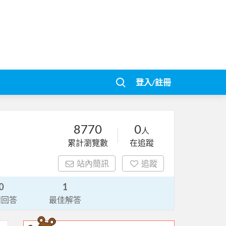
登入/註冊
8770
0
人
累計瀏覽數
在追蹤
站內簡訊
追蹤
0
1
請回答
最佳解答