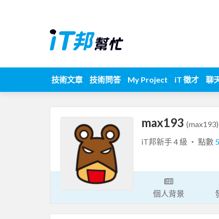
技術文章
技術問答
My Project
iT 徵才
聊
max193
(max193)
iT邦新手 4 級 ‧ 點數
個人背景