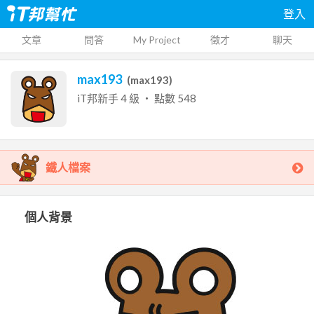
登入
文章
問答
My Project
徵才
聊天
max193
(
max193
)
iT邦新手
4
級 ‧ 點數
548
鐵人檔案
個人背景