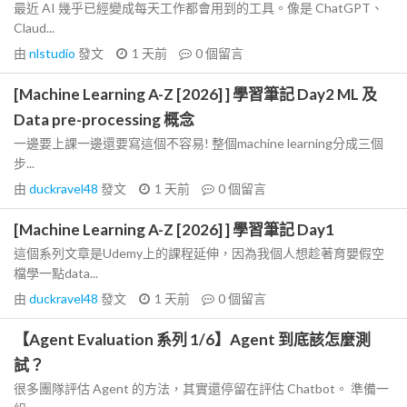
最近 AI 幾乎已經變成每天工作都會用到的工具。像是 ChatGPT、
Claud...
由
nlstudio
發文
1 天前
0
個留言
[Machine Learning A-Z [2026] ] 學習筆記 Day2 ML 及
Data pre-processing 概念
一邊要上課一邊還要寫這個不容易! 整個machine learning分成三個
步...
由
duckravel48
發文
1 天前
0
個留言
[Machine Learning A-Z [2026] ] 學習筆記 Day1
這個系列文章是Udemy上的課程延伸，因為我個人想趁著育嬰假空
檔學一點data...
由
duckravel48
發文
1 天前
0
個留言
【Agent Evaluation 系列 1/6】Agent 到底該怎麼測
試？
很多團隊評估 Agent 的方法，其實還停留在評估 Chatbot。 準備一