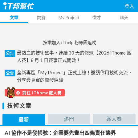
登入
文章
問答
My Project
徵才
聊天
按讚加入 iThelp 粉絲團追蹤
最熱血的技術盛事，連續 30 天的修煉【2026 iThome 鐵
公告
人賽】8 月 1 日賽事正式開啟！
全新專區「My Project」正式上線！邀請你用技術交流，
公告
分享最真實的開發經驗
前往 iThome鐵人賽
技術文章
熱門
鐵人賽
最新
AI 協作不是發帳號：企業要先畫出四條責任邊界