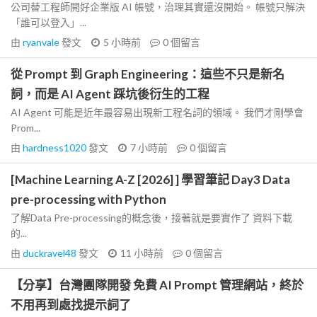
公司替工程師開好企業版 AI 帳號，治理其實還沒開始。 帳號只解決
「誰可以登入」...
由
ryanvale
發文
5 小時前
0
個留言
從 Prompt 到 Graph Engineering：這些不只是新名
詞，而是 AI Agent 踩坑後衍生的工程
AI Agent 可能是近年最容易出現新工程名詞的領域。 我們才剛學會
Prom...
由
hardness1020
發文
7 小時前
0
個留言
[Machine Learning A-Z [2026] ] 學習筆記 Day3 Data
pre-processing with Python
了解Data Pre-processing的概念後，接著就是要實作了 資料下載
的...
由
duckravel48
發文
11 小時前
0
個留言
【分享】台灣團隊開發 免費 AI Prompt 管理網站，終於
不用再到處找提示詞了