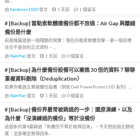
組...
由
hardness1020
發文
1 天前
1
個留言
# [Backup] 當勒索軟體連備份都不放過：Air Gap 與離線
備份是什麼
前面幾篇提過一個殘酷的現實：現在的勒索軟體攻擊，第一個目標
往往不是你的正式資料，...
由
RainPan
發文
1 天前
0
個留言
# [Backup] 為什麼備份設備可以塞進 30 倍的資料？聊聊
重複資料刪除（Deduplication）
如果你看過企業級備份設備（例如 Dell PowerProtect DD 系列）...
由
RainPan
發文
1 天前
0
個留言
# [Backup] 備份界最常被跳過的一步：還原演練，以及
為什麼「沒演練過的備份」等於沒備份
這個系列第4篇聊過「有備份不等於救得回來」，今天把這個主題收
尾：怎麼確定救得回來...