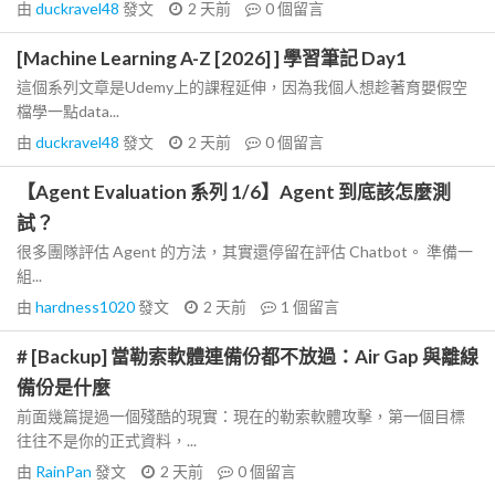
由
duckravel48
發文
2 天前
0
個留言
[Machine Learning A-Z [2026] ] 學習筆記 Day1
這個系列文章是Udemy上的課程延伸，因為我個人想趁著育嬰假空
檔學一點data...
由
duckravel48
發文
2 天前
0
個留言
【Agent Evaluation 系列 1/6】Agent 到底該怎麼測
試？
很多團隊評估 Agent 的方法，其實還停留在評估 Chatbot。 準備一
組...
由
hardness1020
發文
2 天前
1
個留言
# [Backup] 當勒索軟體連備份都不放過：Air Gap 與離線
備份是什麼
前面幾篇提過一個殘酷的現實：現在的勒索軟體攻擊，第一個目標
往往不是你的正式資料，...
由
RainPan
發文
2 天前
0
個留言