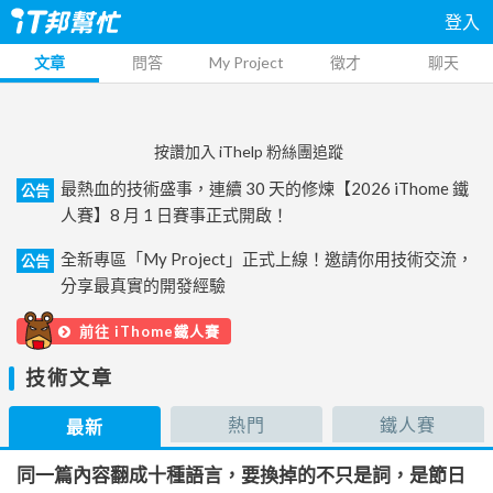
登入
文章
問答
My Project
徵才
聊天
按讚加入 iThelp 粉絲團追蹤
最熱血的技術盛事，連續 30 天的修煉【2026 iThome 鐵
公告
人賽】8 月 1 日賽事正式開啟！
全新專區「My Project」正式上線！邀請你用技術交流，
公告
分享最真實的開發經驗
前往 iThome鐵人賽
技術文章
熱門
鐵人賽
最新
同一篇內容翻成十種語言，要換掉的不只是詞，是節日