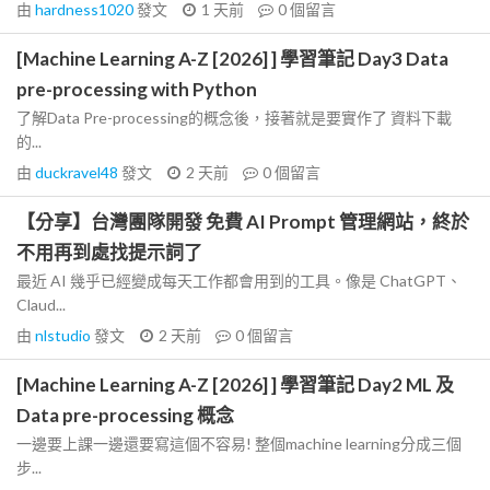
由
hardness1020
發文
1 天前
0
個留言
[Machine Learning A-Z [2026] ] 學習筆記 Day3 Data
pre-processing with Python
了解Data Pre-processing的概念後，接著就是要實作了 資料下載
的...
由
duckravel48
發文
2 天前
0
個留言
【分享】台灣團隊開發 免費 AI Prompt 管理網站，終於
不用再到處找提示詞了
最近 AI 幾乎已經變成每天工作都會用到的工具。像是 ChatGPT、
Claud...
由
nlstudio
發文
2 天前
0
個留言
[Machine Learning A-Z [2026] ] 學習筆記 Day2 ML 及
Data pre-processing 概念
一邊要上課一邊還要寫這個不容易! 整個machine learning分成三個
步...