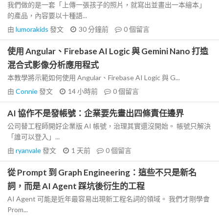
我們做的是一套「上傳一張孩子的照片，就寫出並畫出一本繪本」
的產品，內容要以十種語...
由
lumorakids
發文
30 分鐘前
0
個留言
使用 Angular、Firebase AI Logic 與 Gemini Nano 打造
混合式影像分析應用程式
本教學將示範如何使用 Angular、Firebase AI Logic 與 G...
由
Connie
發文
14 小時前
0
個留言
AI 協作不是發帳號：企業要先畫出四條責任邊界
公司替工程師開好企業版 AI 帳號，治理其實還沒開始。 帳號只解決
「誰可以登入」...
由
ryanvale
發文
1 天前
0
個留言
從 Prompt 到 Graph Engineering：這些不只是新名
詞，而是 AI Agent 踩坑後衍生的工程
AI Agent 可能是近年最容易出現新工程名詞的領域。 我們才剛學會
Prom...