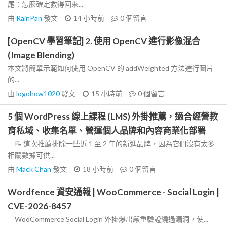
尾：怎麼確定救得回來...
由
RainPan
發文
14 小時前
0
個留言
[OpenCV 學習筆記] 2. 使用 OpenCV 進行影像混合
(Image Blending)
本文將簡單示範如何使用 OpenCV 的 addWeighted 方法進行圖片
的...
由
logohow1020
發文
15 小時前
0
個留言
5 個 WordPress 線上課程 (LMS) 外掛推薦，適合經營教
育私域、收集名單、營運個人品牌和內容商業化部署
📝 這次推薦排除一些近 1 至 2 年的新進品牌，因為它們沒有太多
相關數據可供...
由
Mack Chan
發文
18 小時前
0
個留言
Wordfence 資安通報 | WooCommerce - Social Login |
CVE-2026-8457
WooCommerce Social Login 外掛爆出嚴重驗證繞過漏洞，使...