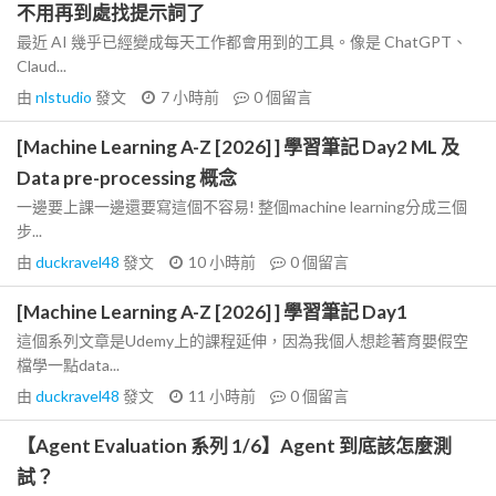
不用再到處找提示詞了
最近 AI 幾乎已經變成每天工作都會用到的工具。像是 ChatGPT、
Claud...
由
nlstudio
發文
7 小時前
0
個留言
[Machine Learning A-Z [2026] ] 學習筆記 Day2 ML 及
Data pre-processing 概念
一邊要上課一邊還要寫這個不容易! 整個machine learning分成三個
步...
由
duckravel48
發文
10 小時前
0
個留言
[Machine Learning A-Z [2026] ] 學習筆記 Day1
這個系列文章是Udemy上的課程延伸，因為我個人想趁著育嬰假空
檔學一點data...
由
duckravel48
發文
11 小時前
0
個留言
【Agent Evaluation 系列 1/6】Agent 到底該怎麼測
試？