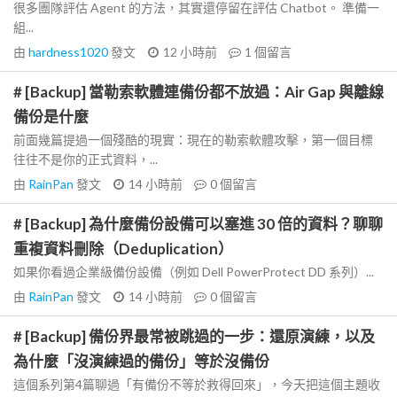
很多團隊評估 Agent 的方法，其實還停留在評估 Chatbot。 準備一
組...
由
hardness1020
發文
12 小時前
1
個留言
# [Backup] 當勒索軟體連備份都不放過：Air Gap 與離線
備份是什麼
前面幾篇提過一個殘酷的現實：現在的勒索軟體攻擊，第一個目標
往往不是你的正式資料，...
由
RainPan
發文
14 小時前
0
個留言
# [Backup] 為什麼備份設備可以塞進 30 倍的資料？聊聊
重複資料刪除（Deduplication）
如果你看過企業級備份設備（例如 Dell PowerProtect DD 系列）...
由
RainPan
發文
14 小時前
0
個留言
# [Backup] 備份界最常被跳過的一步：還原演練，以及
為什麼「沒演練過的備份」等於沒備份
這個系列第4篇聊過「有備份不等於救得回來」，今天把這個主題收