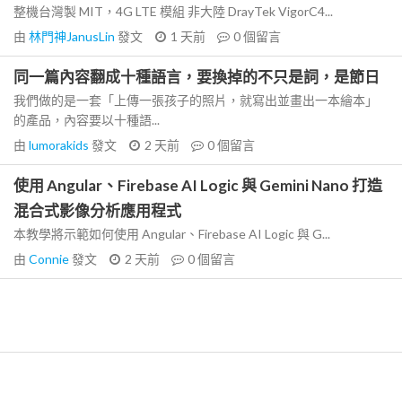
整機台灣製 MIT，4G LTE 模組 非大陸 DrayTek VigorC4...
由
林門神JanusLin
發文
1 天前
0
個留言
同一篇內容翻成十種語言，要換掉的不只是詞，是節日
我們做的是一套「上傳一張孩子的照片，就寫出並畫出一本繪本」
的產品，內容要以十種語...
由
lumorakids
發文
2 天前
0
個留言
使用 Angular、Firebase AI Logic 與 Gemini Nano 打造
混合式影像分析應用程式
本教學將示範如何使用 Angular、Firebase AI Logic 與 G...
由
Connie
發文
2 天前
0
個留言