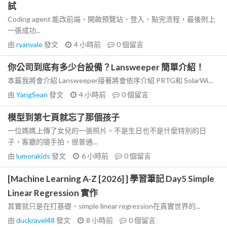
試
Coding agent 能改前端、開啟預覽站、登入、點完流程，最後附上
一張成功...
由
ryanvale
發文
4 小時前
0
個留言
你公司到底有多少台設備？Lansweeper 簡單介紹！
本篇我將會介紹 Lansweeper接著將會依序介紹 PRTG和 SolarWi...
由
YangSean
發文
4 小時前
0
個留言
模型到第七頁就忘了那個孩子
一位媽媽上傳了女兒的一張照片。不是生日也不是什麼特別的日
子，客廳的隨手拍，很普通...
由
lumorakids
發文
6 小時前
0
個留言
[Machine Learning A-Z [2026] ] 學習筆記 Day5 Simple
Linear Regression 實作
其實就只是在打基礎、simple linear regression在真實世界的...
由
duckravel48
發文
8 小時前
0
個留言