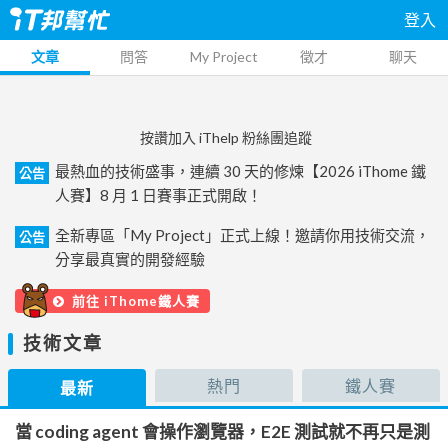
登入
文章
問答
My Project
徵才
聊天
按讚加入 iThelp 粉絲團追蹤
最熱血的技術盛事，連續 30 天的修煉【2026 iThome 鐵
公告
人賽】8 月 1 日賽事正式開啟！
全新專區「My Project」正式上線！邀請你用技術交流，
公告
分享最真實的開發經驗
前往 iThome鐵人賽
技術文章
熱門
鐵人賽
最新
當 coding agent 會操作瀏覽器，E2E 測試就不再只是測