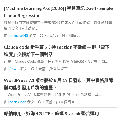
[Machine Learning A-Z [2026] ] 學習筆記 Day4 - Simple
Linear Regression
經過一個周末發現需要一些調整XD 周末反而比較忙碌，以後就打算
周間發文了~雖然是...
由
duckravel48
發文
8 小時前
0
個留言
Claude code 新手篇 5：換 section 不斷線 — 把「當下
進度」交接給下一個對話
這是「Claude Code 實戰手冊」系列的第五篇(G5)。G3 講了 CL...
由
timwei
發文
1 天前
0
個留言
WordPress 7.1 版本將於 8 月 19 日發布，其中表格無障
礙功能引發用戶群的擔憂？
WordPress 7.1 版本會變更 HTML 裡的 Table 的結構，其...
由
Mack Chan
發文
1 天前
0
個留言
船舶應用，近海 4G LTE，航運 Starlink 整合運用