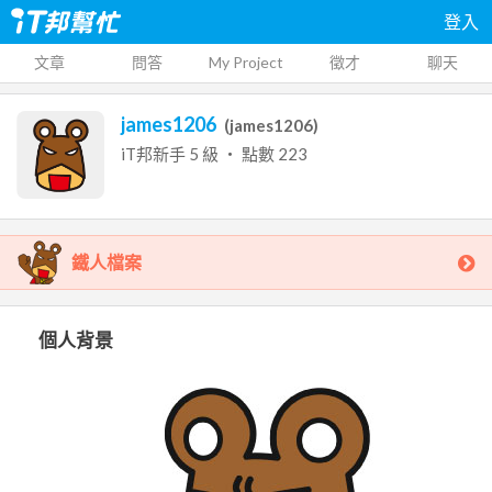
登入
文章
問答
My Project
徵才
聊天
james1206
(
james1206
)
iT邦新手
5
級 ‧ 點數
223
鐵人檔案
個人背景