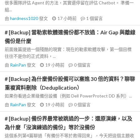
很多團隊評估 Agent 的方法，其實還停留在評估 Chatbot。 準備一
組...
由
hardness1020
發文
17 小時前
1
個留言
# [Backup] 當勒索軟體連備份都不放過：Air Gap 與離線
備份是什麼
前面幾篇提過一個殘酷的現實：現在的勒索軟體攻擊，第一個目標
往往不是你的正式資料，...
由
RainPan
發文
19 小時前
0
個留言
# [Backup] 為什麼備份設備可以塞進 30 倍的資料？聊聊
重複資料刪除（Deduplication）
如果你看過企業級備份設備（例如 Dell PowerProtect DD 系列）...
由
RainPan
發文
19 小時前
0
個留言
# [Backup] 備份界最常被跳過的一步：還原演練，以及
為什麼「沒演練過的備份」等於沒備份
這個系列第4篇聊過「有備份不等於救得回來」，今天把這個主題收