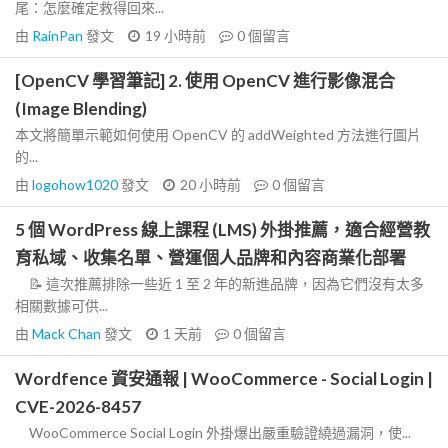
尾：怎麼確定救得回來...
由
RainPan
發文
19 小時前
0
個留言
[OpenCV 學習筆記] 2. 使用 OpenCV 進行影像混合
(Image Blending)
本文將簡單示範如何使用 OpenCV 的 addWeighted 方法進行圖片
的...
由
logohow1020
發文
20 小時前
0
個留言
5 個 WordPress 線上課程 (LMS) 外掛推薦，適合經營教
育私域、收集名單、營運個人品牌和內容商業化部署
📝 這次推薦排除一些近 1 至 2 年的新進品牌，因為它們沒有太多
相關數據可供...
由
Mack Chan
發文
1 天前
0
個留言
Wordfence 資安通報 | WooCommerce - Social Login |
CVE-2026-8457
WooCommerce Social Login 外掛爆出嚴重驗證繞過漏洞，使...