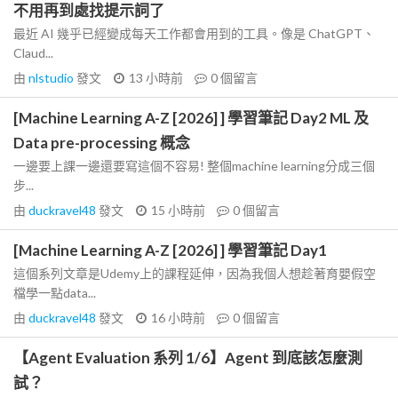
不用再到處找提示詞了
最近 AI 幾乎已經變成每天工作都會用到的工具。像是 ChatGPT、
Claud...
由
nlstudio
發文
13 小時前
0
個留言
[Machine Learning A-Z [2026] ] 學習筆記 Day2 ML 及
Data pre-processing 概念
一邊要上課一邊還要寫這個不容易! 整個machine learning分成三個
步...
由
duckravel48
發文
15 小時前
0
個留言
[Machine Learning A-Z [2026] ] 學習筆記 Day1
這個系列文章是Udemy上的課程延伸，因為我個人想趁著育嬰假空
檔學一點data...
由
duckravel48
發文
16 小時前
0
個留言
【Agent Evaluation 系列 1/6】Agent 到底該怎麼測
試？