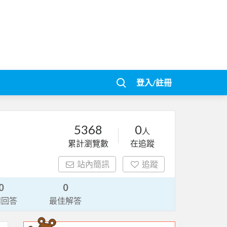
登入/註冊
5368
0
人
累計瀏覽數
在追蹤
站內簡訊
追蹤
0
0
請回答
最佳解答