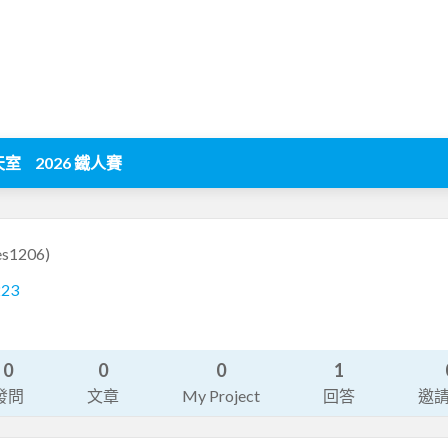
天室
2026 鐵人賽
es1206)
223
0
0
0
1
發問
文章
My Project
回答
邀