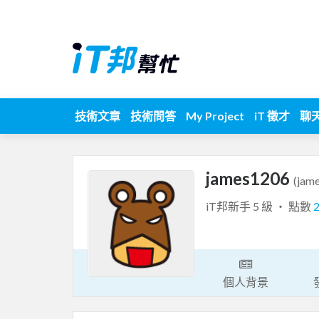
技術文章
技術問答
My Project
iT 徵才
聊
james1206
(jam
iT邦新手 5 級 ‧ 點數
個人背景