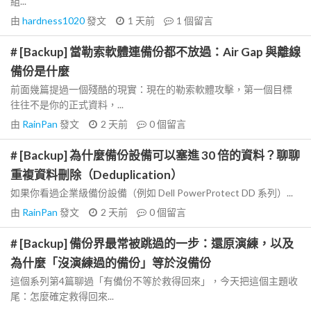
組...
由
hardness1020
發文
1 天前
1
個留言
# [Backup] 當勒索軟體連備份都不放過：Air Gap 與離線
備份是什麼
前面幾篇提過一個殘酷的現實：現在的勒索軟體攻擊，第一個目標
往往不是你的正式資料，...
由
RainPan
發文
2 天前
0
個留言
# [Backup] 為什麼備份設備可以塞進 30 倍的資料？聊聊
重複資料刪除（Deduplication）
如果你看過企業級備份設備（例如 Dell PowerProtect DD 系列）...
由
RainPan
發文
2 天前
0
個留言
# [Backup] 備份界最常被跳過的一步：還原演練，以及
為什麼「沒演練過的備份」等於沒備份
這個系列第4篇聊過「有備份不等於救得回來」，今天把這個主題收
尾：怎麼確定救得回來...