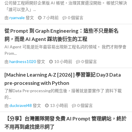
公司替工程師開好企業版 AI 帳號，治理其實還沒開始。 帳號只解決
「誰可以登入」...
由
ryanvale
發文
7 小時前
0
個留言
從 Prompt 到 Graph Engineering：這些不只是新名
詞，而是 AI Agent 踩坑後衍生的工程
AI Agent 可能是近年最容易出現新工程名詞的領域。 我們才剛學會
Prom...
由
hardness1020
發文
10 小時前
0
個留言
[Machine Learning A-Z [2026] ] 學習筆記 Day3 Data
pre-processing with Python
了解Data Pre-processing的概念後，接著就是要實作了 資料下載
的...
由
duckravel48
發文
13 小時前
0
個留言
【分享】台灣團隊開發 免費 AI Prompt 管理網站，終於
不用再到處找提示詞了