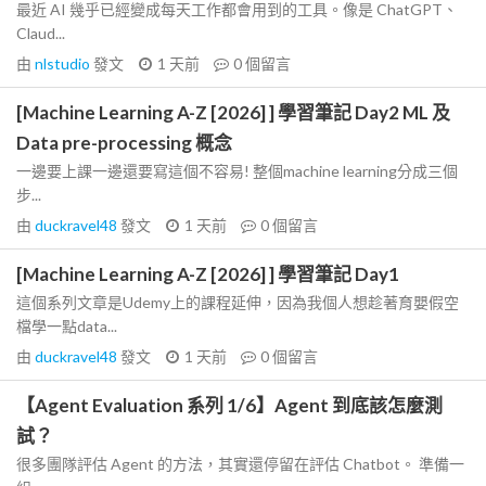
最近 AI 幾乎已經變成每天工作都會用到的工具。像是 ChatGPT、
Claud...
由
nlstudio
發文
1 天前
0
個留言
[Machine Learning A-Z [2026] ] 學習筆記 Day2 ML 及
Data pre-processing 概念
一邊要上課一邊還要寫這個不容易! 整個machine learning分成三個
步...
由
duckravel48
發文
1 天前
0
個留言
[Machine Learning A-Z [2026] ] 學習筆記 Day1
這個系列文章是Udemy上的課程延伸，因為我個人想趁著育嬰假空
檔學一點data...
由
duckravel48
發文
1 天前
0
個留言
【Agent Evaluation 系列 1/6】Agent 到底該怎麼測
試？
很多團隊評估 Agent 的方法，其實還停留在評估 Chatbot。 準備一