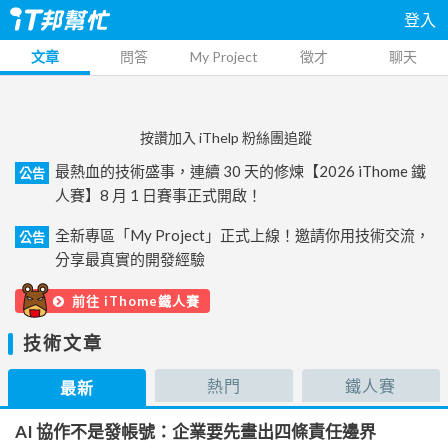
登入
文章
問答
My Project
徵才
聊天
按讚加入 iThelp 粉絲團追蹤
最熱血的技術盛事，連續 30 天的修煉【2026 iThome 鐵
公告
人賽】8 月 1 日賽事正式開啟！
全新專區「My Project」正式上線！邀請你用技術交流，
公告
分享最真實的開發經驗
前往 iThome鐵人賽
技術文章
熱門
鐵人賽
最新
AI 協作不是發帳號：企業要先畫出四條責任邊界