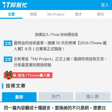
登入
文章
問答
My Project
徵才
聊天
按讚加入 iThelp 粉絲團追蹤
最熱血的技術盛事，連續 30 天的修煉【2026 iThome 鐵
公告
人賽】8 月 1 日賽事正式開啟！
全新專區「My Project」正式上線！邀請你用技術交流，
公告
分享最真實的開發經驗
前往 iThome鐵人賽
技術文章
熱門
鐵人賽
最新
同一篇內容翻成十種語言，要換掉的不只是詞，是節日