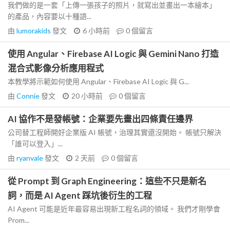
我們做的是一套「上傳一張孩子的照片，就寫出並畫出一本繪本」
的產品，內容要以十種語...
由
lumorakids
發文
6 小時前
0
個留言
使用 Angular、Firebase AI Logic 與 Gemini Nano 打造
混合式影像分析應用程式
本教學將示範如何使用 Angular、Firebase AI Logic 與 G...
由
Connie
發文
20 小時前
0
個留言
AI 協作不是發帳號：企業要先畫出四條責任邊界
公司替工程師開好企業版 AI 帳號，治理其實還沒開始。 帳號只解決
「誰可以登入」...
由
ryanvale
發文
2 天前
0
個留言
從 Prompt 到 Graph Engineering：這些不只是新名
詞，而是 AI Agent 踩坑後衍生的工程
AI Agent 可能是近年最容易出現新工程名詞的領域。 我們才剛學會
Prom...