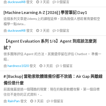
由
duckravel48
發文
3 天前
0
個留言
[Machine Learning A-Z [2026] ] 學習筆記 Day1
這個系列文章是Udemy上的課程延伸，因為我個人想趁著育嬰假空
檔學一點data...
由
duckravel48
發文
3 天前
0
個留言
【Agent Evaluation 系列 1/6】Agent 到底該怎麼測
試？
很多團隊評估 Agent 的方法，其實還停留在評估 Chatbot。 準備一
組...
由
hardness1020
發文
3 天前
1
個留言
# [Backup] 當勒索軟體連備份都不放過：Air Gap 與離線
備份是什麼
前面幾篇提過一個殘酷的現實：現在的勒索軟體攻擊，第一個目標
往往不是你的正式資料，...
由
RainPan
發文
3 天前
0
個留言