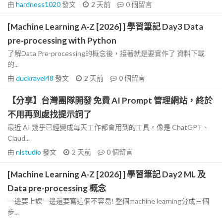
由
hardness1020
發文
2 天前
0
個留言
[Machine Learning A-Z [2026] ] 學習筆記 Day3 Data
pre-processing with Python
了解Data Pre-processing的概念後，接著就是要實作了 資料下載
的...
由
duckravel48
發文
2 天前
0
個留言
【分享】台灣團隊開發 免費 AI Prompt 管理網站，終於
不用再到處找提示詞了
最近 AI 幾乎已經變成每天工作都會用到的工具。像是 ChatGPT、
Claud...
由
nlstudio
發文
2 天前
0
個留言
[Machine Learning A-Z [2026] ] 學習筆記 Day2 ML 及
Data pre-processing 概念
一邊要上課一邊還要寫這個不容易! 整個machine learning分成三個
步...