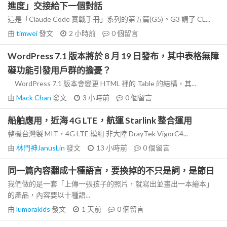
進度」交接給下一個對話
這是「Claude Code 實戰手冊」系列的第五篇(G5)。G3 講了 CL...
由
timwei
發文
2 小時前
0
個留言
WordPress 7.1 版本將於 8 月 19 日發布，其中表格無障
礙功能引發用戶群的擔憂？
WordPress 7.1 版本會變更 HTML 裡的 Table 的結構，其...
由
Mack Chan
發文
3 小時前
0
個留言
船舶應用，近海 4G LTE，航運 Starlink 整合運用
整機台灣製 MIT，4G LTE 模組 非大陸 DrayTek VigorC4...
由
林門神JanusLin
發文
13 小時前
0
個留言
同一篇內容翻成十種語言，要換掉的不只是詞，是節日
我們做的是一套「上傳一張孩子的照片，就寫出並畫出一本繪本」
的產品，內容要以十種語...
由
lumorakids
發文
1 天前
0
個留言