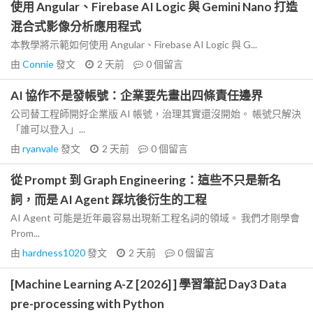
使用 Angular、Firebase AI Logic 與 Gemini Nano 打造
混合式影像分析應用程式
本教學將示範如何使用 Angular、Firebase AI Logic 與 G...
由
Connie
發文
2 天前
0
個留言
AI 協作不是發帳號：企業要先畫出四條責任邊界
公司替工程師開好企業版 AI 帳號，治理其實還沒開始。 帳號只解決
「誰可以登入」...
由
ryanvale
發文
2 天前
0
個留言
從 Prompt 到 Graph Engineering：這些不只是新名
詞，而是 AI Agent 踩坑後衍生的工程
AI Agent 可能是近年最容易出現新工程名詞的領域。 我們才剛學會
Prom...
由
hardness1020
發文
2 天前
0
個留言
[Machine Learning A-Z [2026] ] 學習筆記 Day3 Data
pre-processing with Python