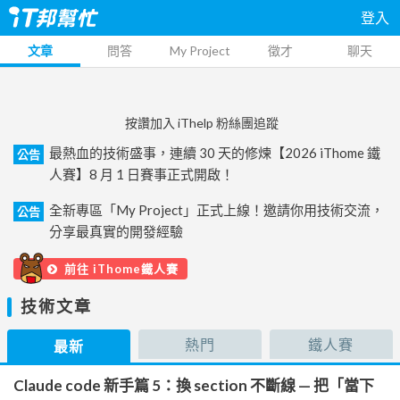
登入
文章
問答
My Project
徵才
聊天
按讚加入 iThelp 粉絲團追蹤
最熱血的技術盛事，連續 30 天的修煉【2026 iThome 鐵
公告
人賽】8 月 1 日賽事正式開啟！
全新專區「My Project」正式上線！邀請你用技術交流，
公告
分享最真實的開發經驗
前往 iThome鐵人賽
技術文章
熱門
鐵人賽
最新
Claude code 新手篇 5：換 section 不斷線 — 把「當下