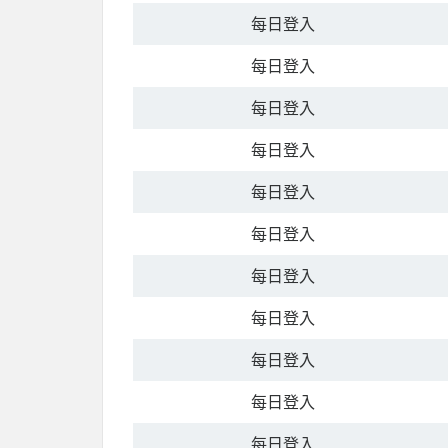
每日登入
每日登入
每日登入
每日登入
每日登入
每日登入
每日登入
每日登入
每日登入
每日登入
每日登入