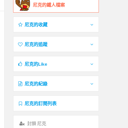
尼克的鐵人檔案
尼克的收藏
尼克的追蹤
尼克的Like
尼克的紀錄
尼克的訂閱列表
封鎖 尼克