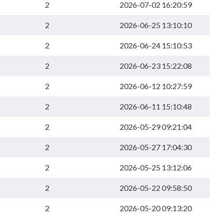
2
2026-07-02 16:20:59
2
2026-06-25 13:10:10
2
2026-06-24 15:10:53
2
2026-06-23 15:22:08
2
2026-06-12 10:27:59
2
2026-06-11 15:10:48
2
2026-05-29 09:21:04
2
2026-05-27 17:04:30
2
2026-05-25 13:12:06
2
2026-05-22 09:58:50
2
2026-05-20 09:13:20