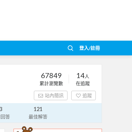
登入/註冊
67849
14
人
累計瀏覽數
在追蹤
站內簡訊
追蹤
3
121
請回答
最佳解答