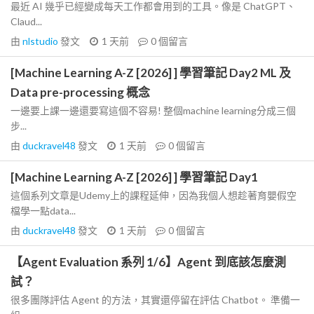
最近 AI 幾乎已經變成每天工作都會用到的工具。像是 ChatGPT、
Claud...
由
nlstudio
發文
1 天前
0
個留言
[Machine Learning A-Z [2026] ] 學習筆記 Day2 ML 及
Data pre-processing 概念
一邊要上課一邊還要寫這個不容易! 整個machine learning分成三個
步...
由
duckravel48
發文
1 天前
0
個留言
[Machine Learning A-Z [2026] ] 學習筆記 Day1
這個系列文章是Udemy上的課程延伸，因為我個人想趁著育嬰假空
檔學一點data...
由
duckravel48
發文
1 天前
0
個留言
【Agent Evaluation 系列 1/6】Agent 到底該怎麼測
試？
很多團隊評估 Agent 的方法，其實還停留在評估 Chatbot。 準備一