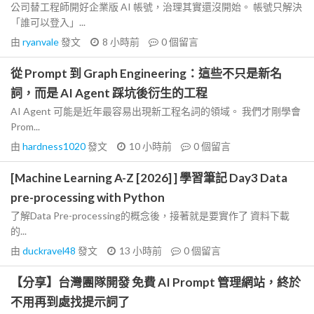
公司替工程師開好企業版 AI 帳號，治理其實還沒開始。 帳號只解決
「誰可以登入」...
由
ryanvale
發文
8 小時前
0
個留言
從 Prompt 到 Graph Engineering：這些不只是新名
詞，而是 AI Agent 踩坑後衍生的工程
AI Agent 可能是近年最容易出現新工程名詞的領域。 我們才剛學會
Prom...
由
hardness1020
發文
10 小時前
0
個留言
[Machine Learning A-Z [2026] ] 學習筆記 Day3 Data
pre-processing with Python
了解Data Pre-processing的概念後，接著就是要實作了 資料下載
的...
由
duckravel48
發文
13 小時前
0
個留言
【分享】台灣團隊開發 免費 AI Prompt 管理網站，終於
不用再到處找提示詞了