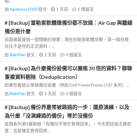
組...
由
hardness1020
發文
1 天前
1
個留言
# [Backup] 當勒索軟體連備份都不放過：Air Gap 與離線
備份是什麼
前面幾篇提過一個殘酷的現實：現在的勒索軟體攻擊，第一個目標
往往不是你的正式資料，...
由
RainPan
發文
2 天前
0
個留言
# [Backup] 為什麼備份設備可以塞進 30 倍的資料？聊聊
重複資料刪除（Deduplication）
如果你看過企業級備份設備（例如 Dell PowerProtect DD 系列）...
由
RainPan
發文
2 天前
0
個留言
# [Backup] 備份界最常被跳過的一步：還原演練，以及
為什麼「沒演練過的備份」等於沒備份
這個系列第4篇聊過「有備份不等於救得回來」，今天把這個主題收
尾：怎麼確定救得回來...