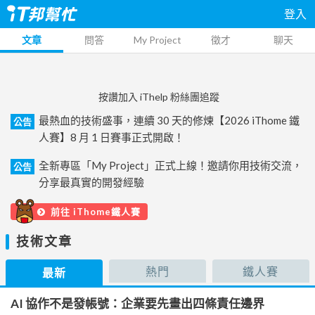
登入
文章
問答
My Project
徵才
聊天
按讚加入 iThelp 粉絲團追蹤
最熱血的技術盛事，連續 30 天的修煉【2026 iThome 鐵
公告
人賽】8 月 1 日賽事正式開啟！
全新專區「My Project」正式上線！邀請你用技術交流，
公告
分享最真實的開發經驗
前往 iThome鐵人賽
技術文章
熱門
鐵人賽
最新
AI 協作不是發帳號：企業要先畫出四條責任邊界