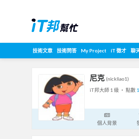
技術文章
技術問答
My Project
iT 徵才
聊
尼克
(nickliao1)
iT邦大師 1 級 ‧ 點數
個人背景