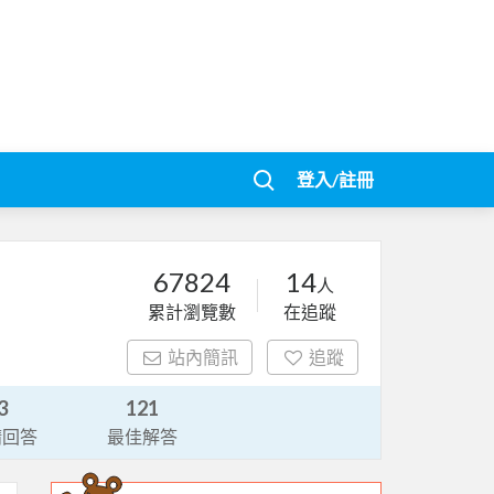
登入/註冊
67824
14
人
累計瀏覽數
在追蹤
站內簡訊
追蹤
3
121
請回答
最佳解答