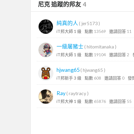
尼克 追蹤的邦友
4
純真的人
(
jer5173
)
iT邦大師 1 級
點數
13569
邀請回答
11
一級屠豬士
(
hitomitanaka
)
iT邦大師 1 級
點數
19104
邀請回答
2
hjwang65
(
hjwang65
)
iT邦新手 3 級
點數
608
邀請回答
0
發
Ray
(
raytracy
)
iT邦大神 1 級
點數
65876
邀請回答
55