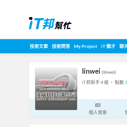
技術文章
技術問答
My Project
iT 徵才
聊
linwei
(linwei)
iT邦新手 4 級 ‧ 點數
個人背景