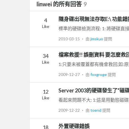
linwei 的所有回答
9
隨身碟出現無法存取E:\ 功能錯
4
Like
2010-03-15
‧ 由
jmskuo
提問
檔案救援!! 誤刪資料 要怎麼救回
34
Like
2009-12-27
‧ 由
foxgroge
提問
Server 2003的硬碟發生了"
12
Like
2009-12-22
‧ 由
toend
提問
外置硬碟錯誤
18