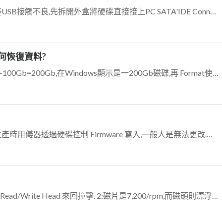
如硬碟資料重要,注意勿Format. 1:疑USB接觸不良,先拆開外盒將硬碟直接接上PC SATA'IDE Connect 測試正常否?如Can't detec...
如何恢復資料?
1:一組(二顆硬碟)RAID-0,是100Gb+100Gb=200Gb,在Windows顯示是一200Gb磁碟,再 Format使用.所以win下是200Gb...
硬碟的出廠序號(S/N),是製造廠在生產時用儀器透過硬碟控制 Firmware 寫入,一般人是無法更改.所以常有授權以硬碟序號作為保護.建議可找專業硬碟資料救援...
1:硬碟異聲HD Noise 是出自讀寫頭Read/Write Head 來回撞擊. 2:磁片是7,200/rpm,而磁頭則漂浮在磁片上高速來回讀取,但Flyi...