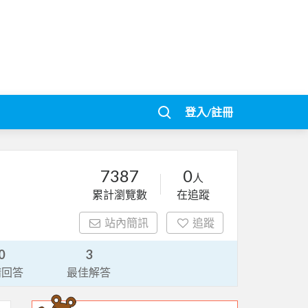
登入/註冊
7387
0
人
累計瀏覽數
在追蹤
站內簡訊
追蹤
0
3
請回答
最佳解答