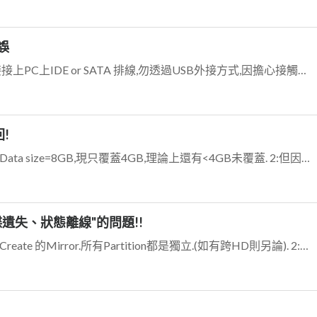
誤
標準的硬碟檢測流程: 1: 將硬碟直接接上PC上IDE or SATA 排線,勿透過USB外接方式,因擔心接觸不良.如是USB Flash Memory,連BI...
!
1:只要未被覆蓋都有機會救回,如:原Data size=8GB,現只覆蓋4GB,理論上還有<4GB未覆蓋. 2:但因需救回是C:\桌面\*.*,且已重新安...
磁碟遺失、狀態離線"的問題!!
看起來問題不大: 1:這是用動態磁碟Create 的Mirror.所有Partition都是獨立.(如有跨HD則另論). 2:先單獨檢查各HD是否可正常讀取?B...