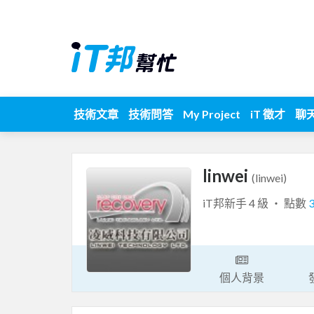
技術文章
技術問答
My Project
iT 徵才
聊
linwei
(linwei)
iT邦新手 4 級 ‧ 點數
個人背景