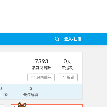
登入/註冊
7393
0
人
累計瀏覽數
在追蹤
站內簡訊
追蹤
0
3
請回答
最佳解答