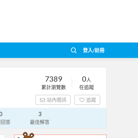
登入/註冊
7389
0
人
累計瀏覽數
在追蹤
站內簡訊
追蹤
0
3
請回答
最佳解答