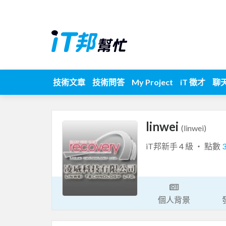
技術文章
技術問答
My Project
iT 徵才
聊
linwei
(linwei)
iT邦新手 4 級 ‧ 點數
個人背景