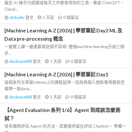
最近 AI 幾乎已經變成每天工作都會用到的工具。像是 ChatGPT、
Claud...
由
nlstudio
發文
1 天前
0
個留言
[Machine Learning A-Z [2026] ] 學習筆記 Day2 ML 及
Data pre-processing 概念
一邊要上課一邊還要寫這個不容易! 整個machine learning分成三個
步...
由
duckravel48
發文
1 天前
0
個留言
[Machine Learning A-Z [2026] ] 學習筆記 Day1
這個系列文章是Udemy上的課程延伸，因為我個人想趁著育嬰假空
檔學一點data...
由
duckravel48
發文
1 天前
0
個留言
【Agent Evaluation 系列 1/6】Agent 到底該怎麼測
試？
很多團隊評估 Agent 的方法，其實還停留在評估 Chatbot。 準備一