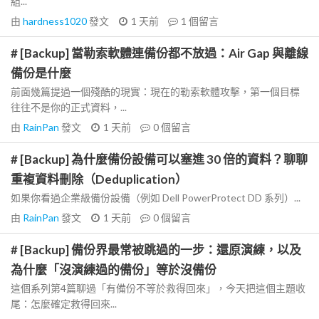
組...
由
hardness1020
發文
1 天前
1
個留言
# [Backup] 當勒索軟體連備份都不放過：Air Gap 與離線
備份是什麼
前面幾篇提過一個殘酷的現實：現在的勒索軟體攻擊，第一個目標
往往不是你的正式資料，...
由
RainPan
發文
1 天前
0
個留言
# [Backup] 為什麼備份設備可以塞進 30 倍的資料？聊聊
重複資料刪除（Deduplication）
如果你看過企業級備份設備（例如 Dell PowerProtect DD 系列）...
由
RainPan
發文
1 天前
0
個留言
# [Backup] 備份界最常被跳過的一步：還原演練，以及
為什麼「沒演練過的備份」等於沒備份
這個系列第4篇聊過「有備份不等於救得回來」，今天把這個主題收
尾：怎麼確定救得回來...