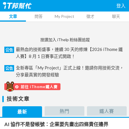
登入
文章
問答
My Project
徵才
聊天
按讚加入 iThelp 粉絲團追蹤
最熱血的技術盛事，連續 30 天的修煉【2026 iThome 鐵
公告
人賽】8 月 1 日賽事正式開啟！
全新專區「My Project」正式上線！邀請你用技術交流，
公告
分享最真實的開發經驗
前往 iThome鐵人賽
技術文章
熱門
鐵人賽
最新
AI 協作不是發帳號：企業要先畫出四條責任邊界