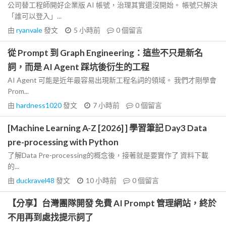
公司替工程師開好企業版 AI 帳號，治理其實還沒開始。 帳號只解決
「誰可以登入」...
由
ryanvale
發文
5 小時前
0
個留言
從 Prompt 到 Graph Engineering：這些不只是新名
詞，而是 AI Agent 踩坑後衍生的工程
AI Agent 可能是近年最容易出現新工程名詞的領域。 我們才剛學會
Prom...
由
hardness1020
發文
7 小時前
0
個留言
[Machine Learning A-Z [2026] ] 學習筆記 Day3 Data
pre-processing with Python
了解Data Pre-processing的概念後，接著就是要實作了 資料下載
的...
由
duckravel48
發文
10 小時前
0
個留言
【分享】台灣團隊開發 免費 AI Prompt 管理網站，終於
不用再到處找提示詞了