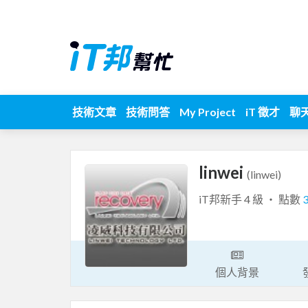
技術文章
技術問答
My Project
iT 徵才
聊
linwei
(linwei)
iT邦新手 4 級 ‧ 點數
個人背景