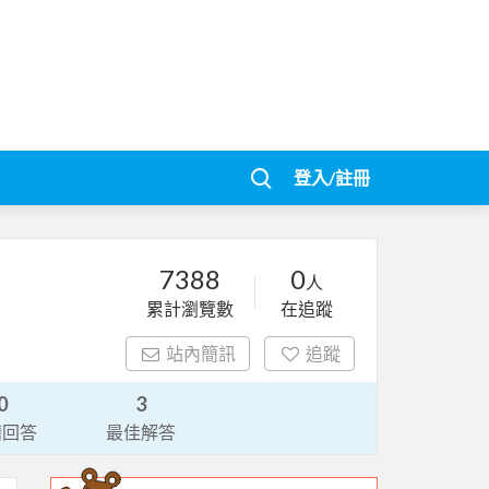
登入/註冊
7388
0
人
累計瀏覽數
在追蹤
站內簡訊
追蹤
0
3
請回答
最佳解答