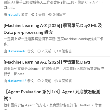
最近 AI 幾乎已經變成每天工作都會用到的工具。像是 ChatGPT、
Claud...
由
nlstudio
發文
1 天前
0
個留言
[Machine Learning A-Z [2026] ] 學習筆記 Day2 ML 及
Data pre-processing 概念
一邊要上課一邊還要寫這個不容易! 整個machine learning分成三個
步...
由
duckravel48
發文
2 天前
0
個留言
[Machine Learning A-Z [2026] ] 學習筆記 Day1
這個系列文章是Udemy上的課程延伸，因為我個人想趁著育嬰假空
檔學一點data...
由
duckravel48
發文
2 天前
0
個留言
【Agent Evaluation 系列 1/6】Agent 到底該怎麼測
試？
很多團隊評估 Agent 的方法，其實還停留在評估 Chatbot。 準備一