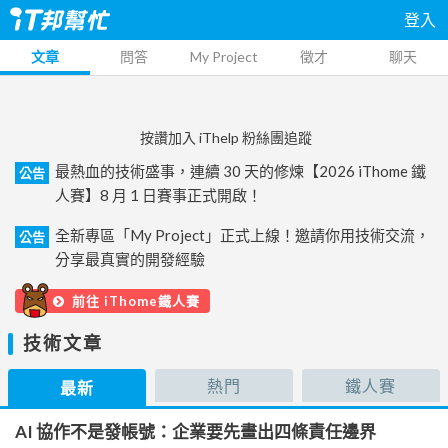
登入
文章
問答
My Project
徵才
聊天
按讚加入 iThelp 粉絲團追蹤
最熱血的技術盛事，連續 30 天的修煉【2026 iThome 鐵
公告
人賽】8 月 1 日賽事正式開啟！
全新專區「My Project」正式上線！邀請你用技術交流，
公告
分享最真實的開發經驗
前往 iThome鐵人賽
技術文章
熱門
鐵人賽
最新
AI 協作不是發帳號：企業要先畫出四條責任邊界