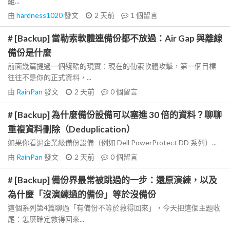
組...
由
hardness1020
發文
2 天前
1
個留言
# [Backup] 當勒索軟體連備份都不放過：Air Gap 與離線
備份是什麼
前面幾篇提過一個殘酷的現實：現在的勒索軟體攻擊，第一個目標
往往不是你的正式資料，...
由
RainPan
發文
2 天前
0
個留言
# [Backup] 為什麼備份設備可以塞進 30 倍的資料？聊聊
重複資料刪除（Deduplication）
如果你看過企業級備份設備（例如 Dell PowerProtect DD 系列）...
由
RainPan
發文
2 天前
0
個留言
# [Backup] 備份界最常被跳過的一步：還原演練，以及
為什麼「沒演練過的備份」等於沒備份
這個系列第4篇聊過「有備份不等於救得回來」，今天把這個主題收
尾：怎麼確定救得回來...