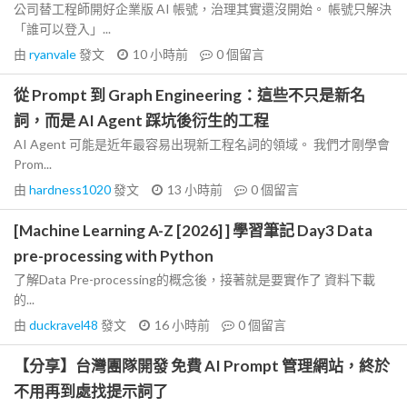
公司替工程師開好企業版 AI 帳號，治理其實還沒開始。 帳號只解決
「誰可以登入」...
由
ryanvale
發文
10 小時前
0
個留言
從 Prompt 到 Graph Engineering：這些不只是新名
詞，而是 AI Agent 踩坑後衍生的工程
AI Agent 可能是近年最容易出現新工程名詞的領域。 我們才剛學會
Prom...
由
hardness1020
發文
13 小時前
0
個留言
[Machine Learning A-Z [2026] ] 學習筆記 Day3 Data
pre-processing with Python
了解Data Pre-processing的概念後，接著就是要實作了 資料下載
的...
由
duckravel48
發文
16 小時前
0
個留言
【分享】台灣團隊開發 免費 AI Prompt 管理網站，終於
不用再到處找提示詞了