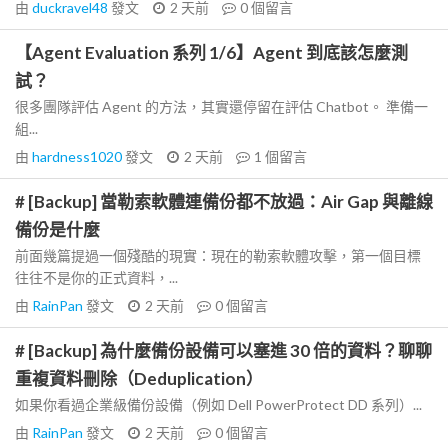
由
duckravel48
發文
2 天前
0
個留言
【Agent Evaluation 系列 1/6】Agent 到底該怎麼測
試？
很多團隊評估 Agent 的方法，其實還停留在評估 Chatbot。 準備一
組...
由
hardness1020
發文
2 天前
1
個留言
# [Backup] 當勒索軟體連備份都不放過：Air Gap 與離線
備份是什麼
前面幾篇提過一個殘酷的現實：現在的勒索軟體攻擊，第一個目標
往往不是你的正式資料，...
由
RainPan
發文
2 天前
0
個留言
# [Backup] 為什麼備份設備可以塞進 30 倍的資料？聊聊
重複資料刪除（Deduplication）
如果你看過企業級備份設備（例如 Dell PowerProtect DD 系列）...
由
RainPan
發文
2 天前
0
個留言