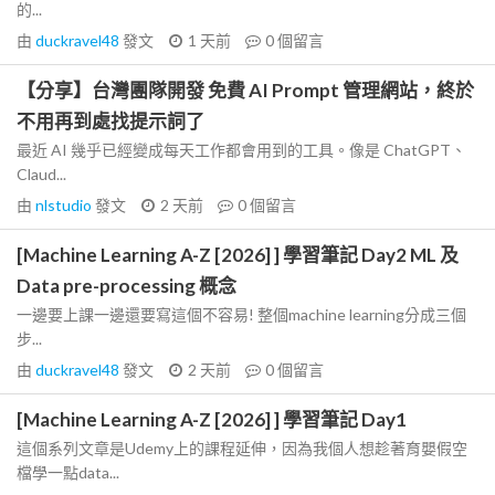
的...
由
duckravel48
發文
1 天前
0
個留言
【分享】台灣團隊開發 免費 AI Prompt 管理網站，終於
不用再到處找提示詞了
最近 AI 幾乎已經變成每天工作都會用到的工具。像是 ChatGPT、
Claud...
由
nlstudio
發文
2 天前
0
個留言
[Machine Learning A-Z [2026] ] 學習筆記 Day2 ML 及
Data pre-processing 概念
一邊要上課一邊還要寫這個不容易! 整個machine learning分成三個
步...
由
duckravel48
發文
2 天前
0
個留言
[Machine Learning A-Z [2026] ] 學習筆記 Day1
這個系列文章是Udemy上的課程延伸，因為我個人想趁著育嬰假空
檔學一點data...