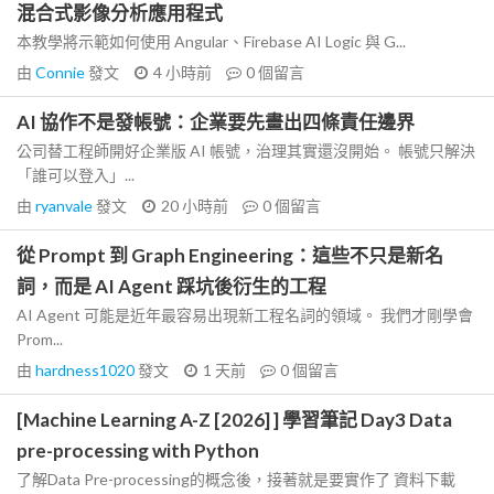
混合式影像分析應用程式
本教學將示範如何使用 Angular、Firebase AI Logic 與 G...
由
Connie
發文
4 小時前
0
個留言
AI 協作不是發帳號：企業要先畫出四條責任邊界
公司替工程師開好企業版 AI 帳號，治理其實還沒開始。 帳號只解決
「誰可以登入」...
由
ryanvale
發文
20 小時前
0
個留言
從 Prompt 到 Graph Engineering：這些不只是新名
詞，而是 AI Agent 踩坑後衍生的工程
AI Agent 可能是近年最容易出現新工程名詞的領域。 我們才剛學會
Prom...
由
hardness1020
發文
1 天前
0
個留言
[Machine Learning A-Z [2026] ] 學習筆記 Day3 Data
pre-processing with Python
了解Data Pre-processing的概念後，接著就是要實作了 資料下載