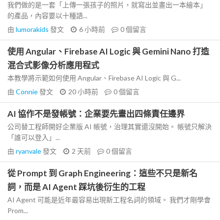
我們做的是一套「上傳一張孩子的照片，就寫出並畫出一本繪本」
的產品，內容要以十種語...
由
lumorakids
發文
6 小時前
0
個留言
使用 Angular、Firebase AI Logic 與 Gemini Nano 打造
混合式影像分析應用程式
本教學將示範如何使用 Angular、Firebase AI Logic 與 G...
由
Connie
發文
20 小時前
0
個留言
AI 協作不是發帳號：企業要先畫出四條責任邊界
公司替工程師開好企業版 AI 帳號，治理其實還沒開始。 帳號只解決
「誰可以登入」...
由
ryanvale
發文
2 天前
0
個留言
從 Prompt 到 Graph Engineering：這些不只是新名
詞，而是 AI Agent 踩坑後衍生的工程
AI Agent 可能是近年最容易出現新工程名詞的領域。 我們才剛學會
Prom...