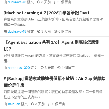
由
duckravel48
發文
3 天前
0
個留言
[Machine Learning A-Z [2026] ] 學習筆記 Day1
這個系列文章是Udemy上的課程延伸，因為我個人想趁著育嬰假空
檔學一點data...
由
duckravel48
發文
3 天前
0
個留言
【Agent Evaluation 系列 1/6】Agent 到底該怎麼測
試？
很多團隊評估 Agent 的方法，其實還停留在評估 Chatbot。 準備一
組...
由
hardness1020
發文
3 天前
1
個留言
# [Backup] 當勒索軟體連備份都不放過：Air Gap 與離線
備份是什麼
前面幾篇提過一個殘酷的現實：現在的勒索軟體攻擊，第一個目標
往往不是你的正式資料，...
由
RainPan
發文
3 天前
0
個留言