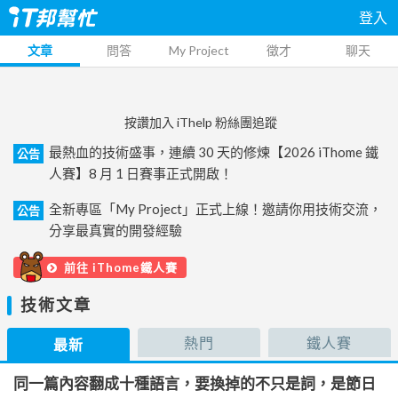
登入
文章
問答
My Project
徵才
聊天
按讚加入 iThelp 粉絲團追蹤
最熱血的技術盛事，連續 30 天的修煉【2026 iThome 鐵
公告
人賽】8 月 1 日賽事正式開啟！
全新專區「My Project」正式上線！邀請你用技術交流，
公告
分享最真實的開發經驗
前往 iThome鐵人賽
技術文章
熱門
鐵人賽
最新
同一篇內容翻成十種語言，要換掉的不只是詞，是節日