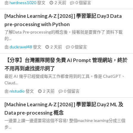
由
hardness1020
發文
2 天前
0
個留言
[Machine Learning A-Z [2026] ] 學習筆記 Day3 Data
pre-processing with Python
了解Data Pre-processing的概念後，接著就是要實作了 資料下載
的...
由
duckravel48
發文
2 天前
0
個留言
【分享】台灣團隊開發 免費 AI Prompt 管理網站，終於
不用再到處找提示詞了
最近 AI 幾乎已經變成每天工作都會用到的工具。像是 ChatGPT、
Claud...
由
nlstudio
發文
2 天前
0
個留言
[Machine Learning A-Z [2026] ] 學習筆記 Day2 ML 及
Data pre-processing 概念
一邊要上課一邊還要寫這個不容易! 整個machine learning分成三個
步...