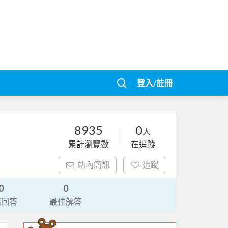
登入/註冊
8935
0
人
累計瀏覽數
在追蹤
站內簡訊
追蹤
0
0
請回答
最佳解答