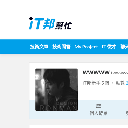
技術文章
技術問答
My Project
iT 徵才
聊
wwwww
(wwww
iT邦新手 5 級 ‧ 點數
個人背景