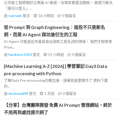
公司替工程師開好企業版 AI 帳號，治理其實還沒開始。 帳號只解決
「誰可以登入」...
由
ryanvale
發文
16 小時前
0
個留言
從 Prompt 到 Graph Engineering：這些不只是新名
詞，而是 AI Agent 踩坑後衍生的工程
AI Agent 可能是近年最容易出現新工程名詞的領域。 我們才剛學會
Prom...
由
hardness1020
發文
19 小時前
0
個留言
[Machine Learning A-Z [2026] ] 學習筆記 Day3 Data
pre-processing with Python
了解Data Pre-processing的概念後，接著就是要實作了 資料下載
的...
由
duckravel48
發文
1 天前
0
個留言
【分享】台灣團隊開發 免費 AI Prompt 管理網站，終於
不用再到處找提示詞了