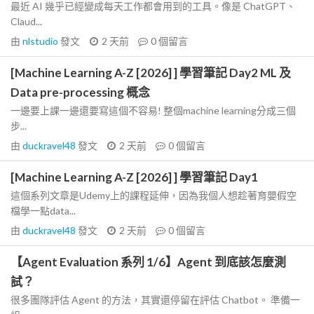
最近 AI 幾乎已經變成每天工作都會用到的工具。像是 ChatGPT、
Claud...
由
nlstudio
發文
2 天前
0
個留言
[Machine Learning A-Z [2026] ] 學習筆記 Day2 ML 及
Data pre-processing 概念
一邊要上課一邊還要寫這個不容易! 整個machine learning分成三個
步...
由
duckravel48
發文
2 天前
0
個留言
[Machine Learning A-Z [2026] ] 學習筆記 Day1
這個系列文章是Udemy上的課程延伸，因為我個人想趁著育嬰假空
檔學一點data...
由
duckravel48
發文
2 天前
0
個留言
【Agent Evaluation 系列 1/6】Agent 到底該怎麼測
試？
很多團隊評估 Agent 的方法，其實還停留在評估 Chatbot。 準備一