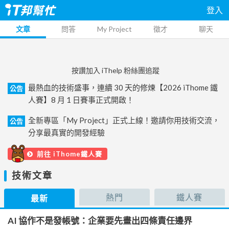
登入
文章
問答
My Project
徵才
聊天
按讚加入 iThelp 粉絲團追蹤
最熱血的技術盛事，連續 30 天的修煉【2026 iThome 鐵
公告
人賽】8 月 1 日賽事正式開啟！
全新專區「My Project」正式上線！邀請你用技術交流，
公告
分享最真實的開發經驗
前往 iThome鐵人賽
技術文章
熱門
鐵人賽
最新
AI 協作不是發帳號：企業要先畫出四條責任邊界