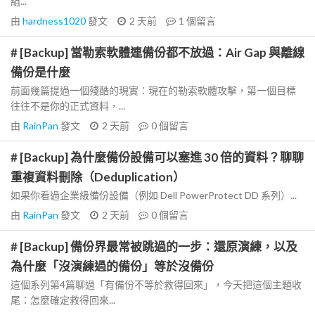
組...
由
hardness1020
發文
2 天前
1
個留言
# [Backup] 當勒索軟體連備份都不放過：Air Gap 與離線
備份是什麼
前面幾篇提過一個殘酷的現實：現在的勒索軟體攻擊，第一個目標
往往不是你的正式資料，...
由
RainPan
發文
2 天前
0
個留言
# [Backup] 為什麼備份設備可以塞進 30 倍的資料？聊聊
重複資料刪除（Deduplication）
如果你看過企業級備份設備（例如 Dell PowerProtect DD 系列）...
由
RainPan
發文
2 天前
0
個留言
# [Backup] 備份界最常被跳過的一步：還原演練，以及
為什麼「沒演練過的備份」等於沒備份
這個系列第4篇聊過「有備份不等於救得回來」，今天把這個主題收
尾：怎麼確定救得回來...