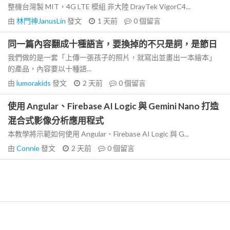
整機台灣製 MIT，4G LTE 模組 非大陸 DrayTek VigorC4...
由
林門神JanusLin
發文
1 天前
0
個留言
同一篇內容翻成十種語言，要換掉的不只是詞，是節日
我們做的是一套「上傳一張孩子的照片，就寫出並畫出一本繪本」
的產品，內容要以十種語...
由
lumorakids
發文
2 天前
0
個留言
使用 Angular、Firebase AI Logic 與 Gemini Nano 打造
混合式影像分析應用程式
本教學將示範如何使用 Angular、Firebase AI Logic 與 G...
由
Connie
發文
2 天前
0
個留言