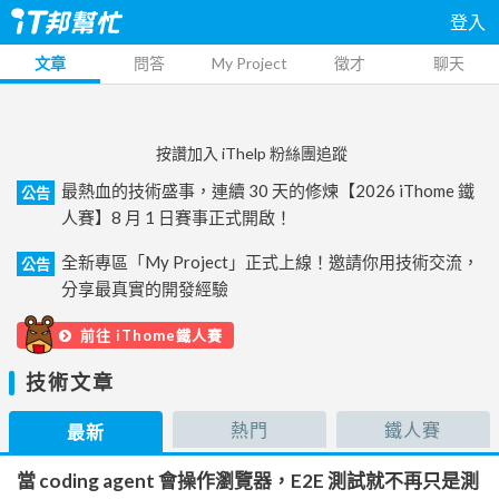
登入
文章
問答
My Project
徵才
聊天
按讚加入 iThelp 粉絲團追蹤
最熱血的技術盛事，連續 30 天的修煉【2026 iThome 鐵
公告
人賽】8 月 1 日賽事正式開啟！
全新專區「My Project」正式上線！邀請你用技術交流，
公告
分享最真實的開發經驗
前往 iThome鐵人賽
技術文章
熱門
鐵人賽
最新
當 coding agent 會操作瀏覽器，E2E 測試就不再只是測