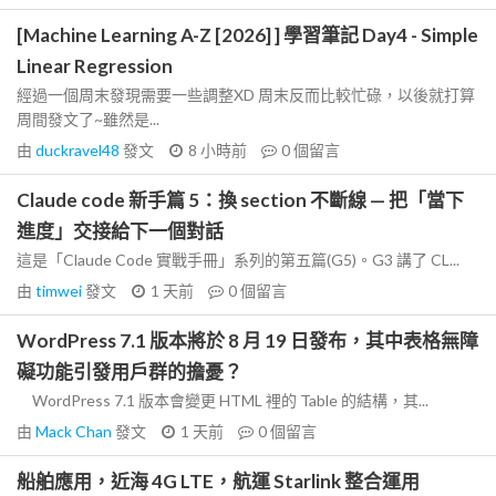
[Machine Learning A-Z [2026] ] 學習筆記 Day4 - Simple
Linear Regression
經過一個周末發現需要一些調整XD 周末反而比較忙碌，以後就打算
周間發文了~雖然是...
由
duckravel48
發文
8 小時前
0
個留言
Claude code 新手篇 5：換 section 不斷線 — 把「當下
進度」交接給下一個對話
這是「Claude Code 實戰手冊」系列的第五篇(G5)。G3 講了 CL...
由
timwei
發文
1 天前
0
個留言
WordPress 7.1 版本將於 8 月 19 日發布，其中表格無障
礙功能引發用戶群的擔憂？
WordPress 7.1 版本會變更 HTML 裡的 Table 的結構，其...
由
Mack Chan
發文
1 天前
0
個留言
船舶應用，近海 4G LTE，航運 Starlink 整合運用