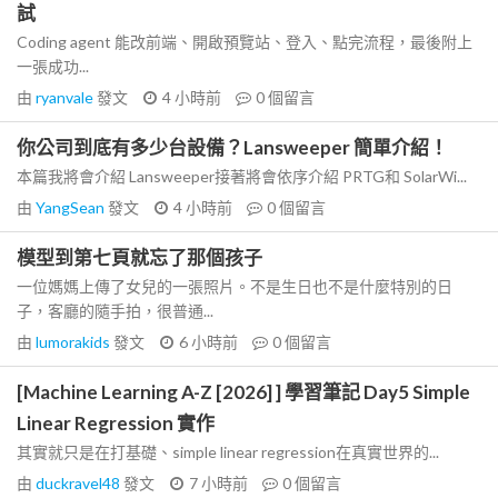
試
Coding agent 能改前端、開啟預覽站、登入、點完流程，最後附上
一張成功...
由
ryanvale
發文
4 小時前
0
個留言
你公司到底有多少台設備？Lansweeper 簡單介紹！
本篇我將會介紹 Lansweeper接著將會依序介紹 PRTG和 SolarWi...
由
YangSean
發文
4 小時前
0
個留言
模型到第七頁就忘了那個孩子
一位媽媽上傳了女兒的一張照片。不是生日也不是什麼特別的日
子，客廳的隨手拍，很普通...
由
lumorakids
發文
6 小時前
0
個留言
[Machine Learning A-Z [2026] ] 學習筆記 Day5 Simple
Linear Regression 實作
其實就只是在打基礎、simple linear regression在真實世界的...
由
duckravel48
發文
7 小時前
0
個留言