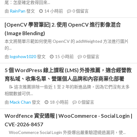
尾：怎麼確定救得回來...
由
RainPan
發文
14 小時前
0
個留言
[OpenCV 學習筆記] 2. 使用 OpenCV 進行影像混合
(Image Blending)
本文將簡單示範如何使用 OpenCV 的 addWeighted 方法進行圖片
的...
由
logohow1020
發文
15 小時前
0
個留言
5 個 WordPress 線上課程 (LMS) 外掛推薦，適合經營教
育私域、收集名單、營運個人品牌和內容商業化部署
📝 這次推薦排除一些近 1 至 2 年的新進品牌，因為它們沒有太多
相關數據可供...
由
Mack Chan
發文
18 小時前
0
個留言
Wordfence 資安通報 | WooCommerce - Social Login |
CVE-2026-8457
WooCommerce Social Login 外掛爆出嚴重驗證繞過漏洞，使...