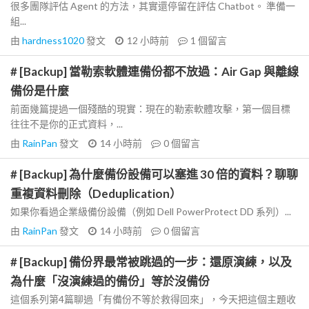
很多團隊評估 Agent 的方法，其實還停留在評估 Chatbot。 準備一
組...
由
hardness1020
發文
12 小時前
1
個留言
# [Backup] 當勒索軟體連備份都不放過：Air Gap 與離線
備份是什麼
前面幾篇提過一個殘酷的現實：現在的勒索軟體攻擊，第一個目標
往往不是你的正式資料，...
由
RainPan
發文
14 小時前
0
個留言
# [Backup] 為什麼備份設備可以塞進 30 倍的資料？聊聊
重複資料刪除（Deduplication）
如果你看過企業級備份設備（例如 Dell PowerProtect DD 系列）...
由
RainPan
發文
14 小時前
0
個留言
# [Backup] 備份界最常被跳過的一步：還原演練，以及
為什麼「沒演練過的備份」等於沒備份
這個系列第4篇聊過「有備份不等於救得回來」，今天把這個主題收