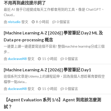
不用再到處找提示詞了
最近 AI 幾乎已經變成每天工作都會用到的工具。像是 ChatGPT、
Claud...
由
nlstudio
發文
8 小時前
0
個留言
[Machine Learning A-Z [2026] ] 學習筆記 Day2 ML 及
Data pre-processing 概念
一邊要上課一邊還要寫這個不容易! 整個machine learning分成三個
步...
由
duckravel48
發文
11 小時前
0
個留言
[Machine Learning A-Z [2026] ] 學習筆記 Day1
這個系列文章是Udemy上的課程延伸，因為我個人想趁著育嬰假空
檔學一點data...
由
duckravel48
發文
11 小時前
0
個留言
【Agent Evaluation 系列 1/6】Agent 到底該怎麼測
試？