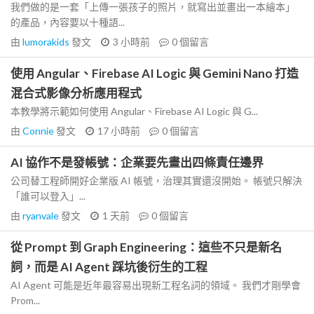
我們做的是一套「上傳一張孩子的照片，就寫出並畫出一本繪本」
的產品，內容要以十種語...
由
lumorakids
發文
3 小時前
0
個留言
使用 Angular、Firebase AI Logic 與 Gemini Nano 打造
混合式影像分析應用程式
本教學將示範如何使用 Angular、Firebase AI Logic 與 G...
由
Connie
發文
17 小時前
0
個留言
AI 協作不是發帳號：企業要先畫出四條責任邊界
公司替工程師開好企業版 AI 帳號，治理其實還沒開始。 帳號只解決
「誰可以登入」...
由
ryanvale
發文
1 天前
0
個留言
從 Prompt 到 Graph Engineering：這些不只是新名
詞，而是 AI Agent 踩坑後衍生的工程
AI Agent 可能是近年最容易出現新工程名詞的領域。 我們才剛學會
Prom...