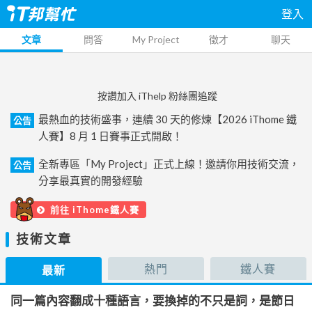
登入
文章
問答
My Project
徵才
聊天
按讚加入 iThelp 粉絲團追蹤
最熱血的技術盛事，連續 30 天的修煉【2026 iThome 鐵
公告
人賽】8 月 1 日賽事正式開啟！
全新專區「My Project」正式上線！邀請你用技術交流，
公告
分享最真實的開發經驗
前往 iThome鐵人賽
技術文章
熱門
鐵人賽
最新
同一篇內容翻成十種語言，要換掉的不只是詞，是節日