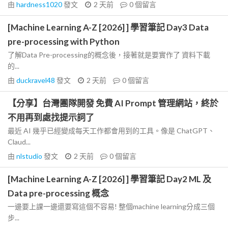
由
hardness1020
發文
2 天前
0
個留言
[Machine Learning A-Z [2026] ] 學習筆記 Day3 Data
pre-processing with Python
了解Data Pre-processing的概念後，接著就是要實作了 資料下載
的...
由
duckravel48
發文
2 天前
0
個留言
【分享】台灣團隊開發 免費 AI Prompt 管理網站，終於
不用再到處找提示詞了
最近 AI 幾乎已經變成每天工作都會用到的工具。像是 ChatGPT、
Claud...
由
nlstudio
發文
2 天前
0
個留言
[Machine Learning A-Z [2026] ] 學習筆記 Day2 ML 及
Data pre-processing 概念
一邊要上課一邊還要寫這個不容易! 整個machine learning分成三個
步...