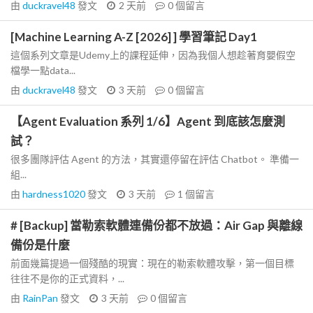
由
duckravel48
發文
2 天前
0
個留言
[Machine Learning A-Z [2026] ] 學習筆記 Day1
這個系列文章是Udemy上的課程延伸，因為我個人想趁著育嬰假空
檔學一點data...
由
duckravel48
發文
3 天前
0
個留言
【Agent Evaluation 系列 1/6】Agent 到底該怎麼測
試？
很多團隊評估 Agent 的方法，其實還停留在評估 Chatbot。 準備一
組...
由
hardness1020
發文
3 天前
1
個留言
# [Backup] 當勒索軟體連備份都不放過：Air Gap 與離線
備份是什麼
前面幾篇提過一個殘酷的現實：現在的勒索軟體攻擊，第一個目標
往往不是你的正式資料，...
由
RainPan
發文
3 天前
0
個留言