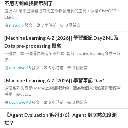
不用再到處找提示詞了
最近 AI 幾乎已經變成每天工作都會用到的工具。像是 ChatGPT、
Claud...
由
nlstudio
發文
3 小時前
0
個留言
[Machine Learning A-Z [2026] ] 學習筆記 Day2 ML 及
Data pre-processing 概念
一邊要上課一邊還要寫這個不容易! 整個machine learning分成三個
步...
由
duckravel48
發文
5 小時前
0
個留言
[Machine Learning A-Z [2026] ] 學習筆記 Day1
這個系列文章是Udemy上的課程延伸，因為我個人想趁著育嬰假空
檔學一點data...
由
duckravel48
發文
6 小時前
0
個留言
【Agent Evaluation 系列 1/6】Agent 到底該怎麼測
試？