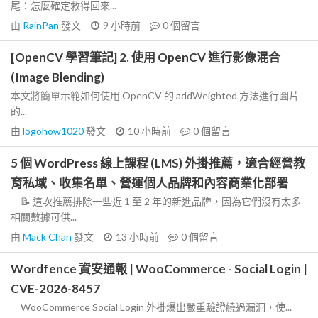
尾：怎麼確定救得回來...
由
RainPan
發文
9 小時前
0
個留言
[OpenCV 學習筆記] 2. 使用 OpenCV 進行影像混合
(Image Blending)
本文將簡單示範如何使用 OpenCV 的 addWeighted 方法進行圖片
的...
由
logohow1020
發文
10 小時前
0
個留言
5 個 WordPress 線上課程 (LMS) 外掛推薦，適合經營教
育私域、收集名單、營運個人品牌和內容商業化部署
📝 這次推薦排除一些近 1 至 2 年的新進品牌，因為它們沒有太多
相關數據可供...
由
Mack Chan
發文
13 小時前
0
個留言
Wordfence 資安通報 | WooCommerce - Social Login |
CVE-2026-8457
WooCommerce Social Login 外掛爆出嚴重驗證繞過漏洞，使...