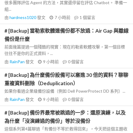
很多團隊評估 Agent 的方法，其實還停留在評估 Chatbot。 準備一
組...
由
hardness1020
發文
7 小時前
1
個留言
# [Backup] 當勒索軟體連備份都不放過：Air Gap 與離線
備份是什麼
前面幾篇提過一個殘酷的現實：現在的勒索軟體攻擊，第一個目標
往往不是你的正式資料，...
由
RainPan
發文
9 小時前
0
個留言
# [Backup] 為什麼備份設備可以塞進 30 倍的資料？聊聊
重複資料刪除（Deduplication）
如果你看過企業級備份設備（例如 Dell PowerProtect DD 系列）...
由
RainPan
發文
9 小時前
0
個留言
# [Backup] 備份界最常被跳過的一步：還原演練，以及
為什麼「沒演練過的備份」等於沒備份
這個系列第4篇聊過「有備份不等於救得回來」，今天把這個主題收