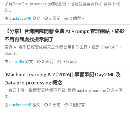
了解Data Pre-processing的概念後，接著就是要實作了 資料下載
的...
由
duckravel48
發文
2 天前
0
個留言
【分享】台灣團隊開發 免費 AI Prompt 管理網站，終於
不用再到處找提示詞了
最近 AI 幾乎已經變成每天工作都會用到的工具。像是 ChatGPT、
Claud...
由
nlstudio
發文
3 天前
0
個留言
[Machine Learning A-Z [2026] ] 學習筆記 Day2 ML 及
Data pre-processing 概念
一邊要上課一邊還要寫這個不容易! 整個machine learning分成三個
步...
由
duckravel48
發文
3 天前
0
個留言