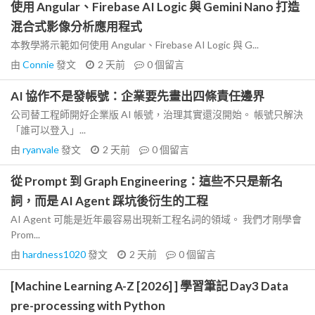
使用 Angular、Firebase AI Logic 與 Gemini Nano 打造
混合式影像分析應用程式
本教學將示範如何使用 Angular、Firebase AI Logic 與 G...
由
Connie
發文
2 天前
0
個留言
AI 協作不是發帳號：企業要先畫出四條責任邊界
公司替工程師開好企業版 AI 帳號，治理其實還沒開始。 帳號只解決
「誰可以登入」...
由
ryanvale
發文
2 天前
0
個留言
從 Prompt 到 Graph Engineering：這些不只是新名
詞，而是 AI Agent 踩坑後衍生的工程
AI Agent 可能是近年最容易出現新工程名詞的領域。 我們才剛學會
Prom...
由
hardness1020
發文
2 天前
0
個留言
[Machine Learning A-Z [2026] ] 學習筆記 Day3 Data
pre-processing with Python