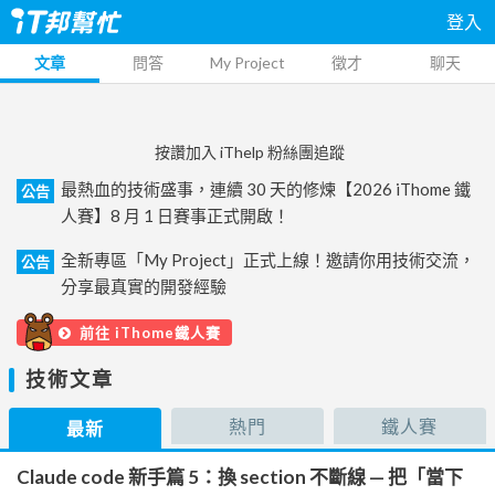
登入
文章
問答
My Project
徵才
聊天
按讚加入 iThelp 粉絲團追蹤
最熱血的技術盛事，連續 30 天的修煉【2026 iThome 鐵
公告
人賽】8 月 1 日賽事正式開啟！
全新專區「My Project」正式上線！邀請你用技術交流，
公告
分享最真實的開發經驗
前往 iThome鐵人賽
技術文章
熱門
鐵人賽
最新
Claude code 新手篇 5：換 section 不斷線 — 把「當下