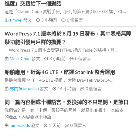
進度」交接給下一個對話
這是「Claude Code 實戰手冊」系列的第五篇(G5)。G3 講了 CL...
由
timwei
發文
3 小時前
0
個留言
WordPress 7.1 版本將於 8 月 19 日發布，其中表格無障
礙功能引發用戶群的擔憂？
WordPress 7.1 版本會變更 HTML 裡的 Table 的結構，其...
由
Mack Chan
發文
3 小時前
0
個留言
船舶應用，近海 4G LTE，航運 Starlink 整合運用
整機台灣製 MIT，4G LTE 模組 非大陸 DrayTek VigorC4...
由
林門神JanusLin
發文
14 小時前
0
個留言
同一篇內容翻成十種語言，要換掉的不只是詞，是節日
我們做的是一套「上傳一張孩子的照片，就寫出並畫出一本繪本」
的產品，內容要以十種語...
由
lumorakids
發文
1 天前
0
個留言