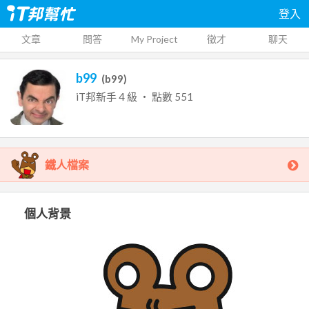
登入
文章
問答
My Project
徵才
聊天
b99
(
b99
)
iT邦新手
4
級 ‧ 點數
551
鐵人檔案
個人背景