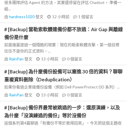
很多團隊評估 Agent 的方法，其實還停留在評估 Chatbot。 準備一
組...
由
hardness1020
發文
12 小時前
1
個留言
# [Backup] 當勒索軟體連備份都不放過：Air Gap 與離線
備份是什麼
前面幾篇提過一個殘酷的現實：現在的勒索軟體攻擊，第一個目標
往往不是你的正式資料，...
由
RainPan
發文
13 小時前
0
個留言
# [Backup] 為什麼備份設備可以塞進 30 倍的資料？聊聊
重複資料刪除（Deduplication）
如果你看過企業級備份設備（例如 Dell PowerProtect DD 系列）...
由
RainPan
發文
13 小時前
0
個留言
# [Backup] 備份界最常被跳過的一步：還原演練，以及
為什麼「沒演練過的備份」等於沒備份
這個系列第4篇聊過「有備份不等於救得回來」，今天把這個主題收