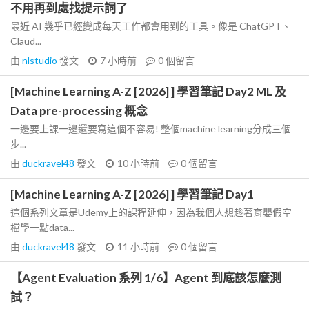
不用再到處找提示詞了
最近 AI 幾乎已經變成每天工作都會用到的工具。像是 ChatGPT、
Claud...
由
nlstudio
發文
7 小時前
0
個留言
[Machine Learning A-Z [2026] ] 學習筆記 Day2 ML 及
Data pre-processing 概念
一邊要上課一邊還要寫這個不容易! 整個machine learning分成三個
步...
由
duckravel48
發文
10 小時前
0
個留言
[Machine Learning A-Z [2026] ] 學習筆記 Day1
這個系列文章是Udemy上的課程延伸，因為我個人想趁著育嬰假空
檔學一點data...
由
duckravel48
發文
11 小時前
0
個留言
【Agent Evaluation 系列 1/6】Agent 到底該怎麼測
試？