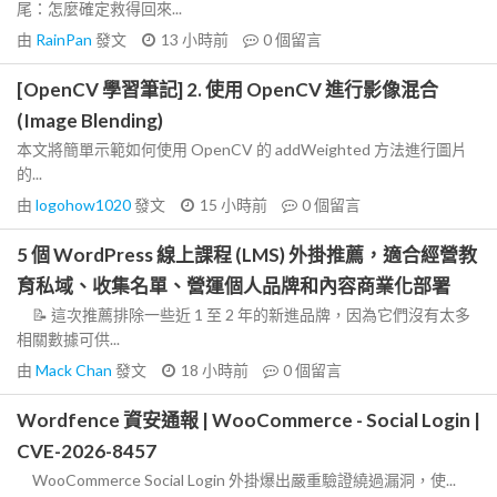
尾：怎麼確定救得回來...
由
RainPan
發文
13 小時前
0
個留言
[OpenCV 學習筆記] 2. 使用 OpenCV 進行影像混合
(Image Blending)
本文將簡單示範如何使用 OpenCV 的 addWeighted 方法進行圖片
的...
由
logohow1020
發文
15 小時前
0
個留言
5 個 WordPress 線上課程 (LMS) 外掛推薦，適合經營教
育私域、收集名單、營運個人品牌和內容商業化部署
📝 這次推薦排除一些近 1 至 2 年的新進品牌，因為它們沒有太多
相關數據可供...
由
Mack Chan
發文
18 小時前
0
個留言
Wordfence 資安通報 | WooCommerce - Social Login |
CVE-2026-8457
WooCommerce Social Login 外掛爆出嚴重驗證繞過漏洞，使...