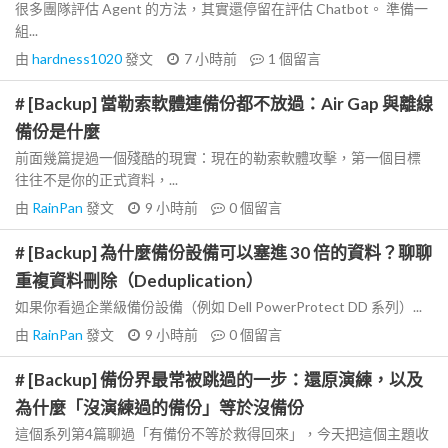
很多團隊評估 Agent 的方法，其實還停留在評估 Chatbot。 準備一
組...
由
hardness1020
發文
7 小時前
1
個留言
# [Backup] 當勒索軟體連備份都不放過：Air Gap 與離線
備份是什麼
前面幾篇提過一個殘酷的現實：現在的勒索軟體攻擊，第一個目標
往往不是你的正式資料，...
由
RainPan
發文
9 小時前
0
個留言
# [Backup] 為什麼備份設備可以塞進 30 倍的資料？聊聊
重複資料刪除（Deduplication）
如果你看過企業級備份設備（例如 Dell PowerProtect DD 系列）...
由
RainPan
發文
9 小時前
0
個留言
# [Backup] 備份界最常被跳過的一步：還原演練，以及
為什麼「沒演練過的備份」等於沒備份
這個系列第4篇聊過「有備份不等於救得回來」，今天把這個主題收