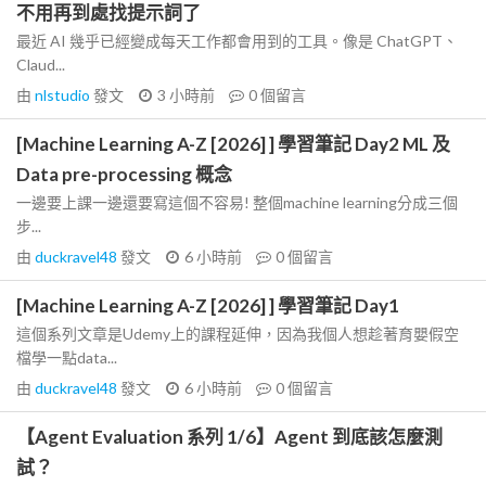
不用再到處找提示詞了
最近 AI 幾乎已經變成每天工作都會用到的工具。像是 ChatGPT、
Claud...
由
nlstudio
發文
3 小時前
0
個留言
[Machine Learning A-Z [2026] ] 學習筆記 Day2 ML 及
Data pre-processing 概念
一邊要上課一邊還要寫這個不容易! 整個machine learning分成三個
步...
由
duckravel48
發文
6 小時前
0
個留言
[Machine Learning A-Z [2026] ] 學習筆記 Day1
這個系列文章是Udemy上的課程延伸，因為我個人想趁著育嬰假空
檔學一點data...
由
duckravel48
發文
6 小時前
0
個留言
【Agent Evaluation 系列 1/6】Agent 到底該怎麼測
試？