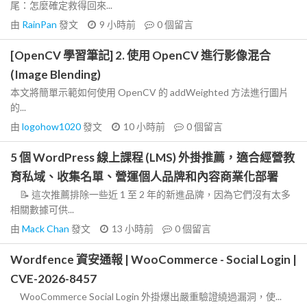
尾：怎麼確定救得回來...
由
RainPan
發文
9 小時前
0
個留言
[OpenCV 學習筆記] 2. 使用 OpenCV 進行影像混合
(Image Blending)
本文將簡單示範如何使用 OpenCV 的 addWeighted 方法進行圖片
的...
由
logohow1020
發文
10 小時前
0
個留言
5 個 WordPress 線上課程 (LMS) 外掛推薦，適合經營教
育私域、收集名單、營運個人品牌和內容商業化部署
📝 這次推薦排除一些近 1 至 2 年的新進品牌，因為它們沒有太多
相關數據可供...
由
Mack Chan
發文
13 小時前
0
個留言
Wordfence 資安通報 | WooCommerce - Social Login |
CVE-2026-8457
WooCommerce Social Login 外掛爆出嚴重驗證繞過漏洞，使...