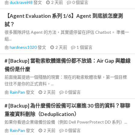
由
duckravel48
發文
2 天前
0
個留言
【Agent Evaluation 系列 1/6】Agent 到底該怎麼測
試？
很多團隊評估 Agent 的方法，其實還停留在評估 Chatbot。 準備一
組...
由
hardness1020
發文
2 天前
1
個留言
# [Backup] 當勒索軟體連備份都不放過：Air Gap 與離線
備份是什麼
前面幾篇提過一個殘酷的現實：現在的勒索軟體攻擊，第一個目標
往往不是你的正式資料，...
由
RainPan
發文
2 天前
0
個留言
# [Backup] 為什麼備份設備可以塞進 30 倍的資料？聊聊
重複資料刪除（Deduplication）
如果你看過企業級備份設備（例如 Dell PowerProtect DD 系列）...
由
RainPan
發文
2 天前
0
個留言