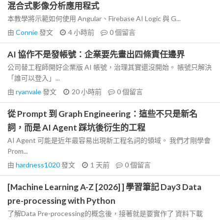
混合式影像分析應用程式
本教學將示範如何使用 Angular、Firebase AI Logic 與 G...
由
Connie
發文
4 小時前
0
個留言
AI 協作不是發帳號：企業要先畫出四條責任邊界
公司替工程師開好企業版 AI 帳號，治理其實還沒開始。 帳號只解決
「誰可以登入」...
由
ryanvale
發文
20 小時前
0
個留言
從 Prompt 到 Graph Engineering：這些不只是新名
詞，而是 AI Agent 踩坑後衍生的工程
AI Agent 可能是近年最容易出現新工程名詞的領域。 我們才剛學會
Prom...
由
hardness1020
發文
1 天前
0
個留言
[Machine Learning A-Z [2026] ] 學習筆記 Day3 Data
pre-processing with Python
了解Data Pre-processing的概念後，接著就是要實作了 資料下載