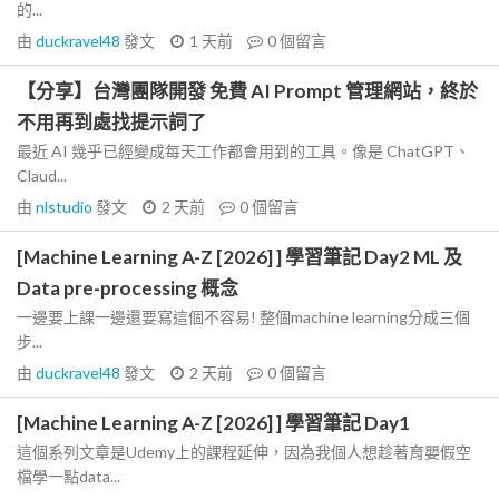
的...
由
duckravel48
發文
1 天前
0
個留言
【分享】台灣團隊開發 免費 AI Prompt 管理網站，終於
不用再到處找提示詞了
最近 AI 幾乎已經變成每天工作都會用到的工具。像是 ChatGPT、
Claud...
由
nlstudio
發文
2 天前
0
個留言
[Machine Learning A-Z [2026] ] 學習筆記 Day2 ML 及
Data pre-processing 概念
一邊要上課一邊還要寫這個不容易! 整個machine learning分成三個
步...
由
duckravel48
發文
2 天前
0
個留言
[Machine Learning A-Z [2026] ] 學習筆記 Day1
這個系列文章是Udemy上的課程延伸，因為我個人想趁著育嬰假空
檔學一點data...