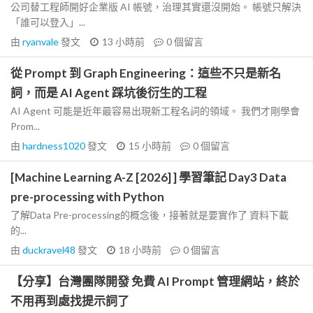
公司替工程師開好企業版 AI 帳號，治理其實還沒開始。 帳號只解決
「誰可以登入」...
由
ryanvale
發文
13 小時前
0
個留言
從 Prompt 到 Graph Engineering：這些不只是新名
詞，而是 AI Agent 踩坑後衍生的工程
AI Agent 可能是近年最容易出現新工程名詞的領域。 我們才剛學會
Prom...
由
hardness1020
發文
15 小時前
0
個留言
[Machine Learning A-Z [2026] ] 學習筆記 Day3 Data
pre-processing with Python
了解Data Pre-processing的概念後，接著就是要實作了 資料下載
的...
由
duckravel48
發文
18 小時前
0
個留言
【分享】台灣團隊開發 免費 AI Prompt 管理網站，終於
不用再到處找提示詞了