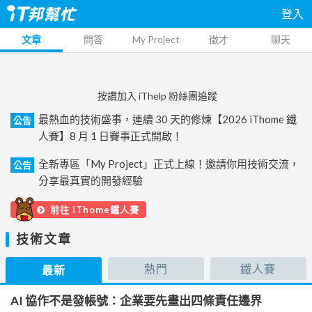
登入
文章
問答
My Project
徵才
聊天
按讚加入 iThelp 粉絲團追蹤
最熱血的技術盛事，連續 30 天的修煉【2026 iThome 鐵
公告
人賽】8 月 1 日賽事正式開啟！
全新專區「My Project」正式上線！邀請你用技術交流，
公告
分享最真實的開發經驗
前往 iThome鐵人賽
技術文章
熱門
鐵人賽
最新
AI 協作不是發帳號：企業要先畫出四條責任邊界