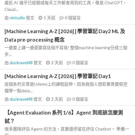
最近 AI 幾乎已經變成每天工作都會用到的工具。像是 ChatGPT、
Claud...
由
nlstudio
發文
1 天前
0
個留言
[Machine Learning A-Z [2026] ] 學習筆記 Day2 ML 及
Data pre-processing 概念
一邊要上課一邊還要寫這個不容易! 整個machine learning分成三個
步...
由
duckravel48
發文
2 天前
0
個留言
[Machine Learning A-Z [2026] ] 學習筆記 Day1
這個系列文章是Udemy上的課程延伸，因為我個人想趁著育嬰假空
檔學一點data...
由
duckravel48
發文
2 天前
0
個留言
【Agent Evaluation 系列 1/6】Agent 到底該怎麼測
試？
很多團隊評估 Agent 的方法，其實還停留在評估 Chatbot。 準備一