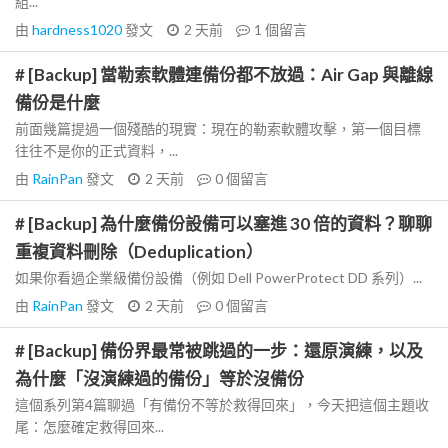
組...
由
hardness1020
發文
2 天前
1
個留言
# [Backup] 當勒索軟體連備份都不放過：Air Gap 與離線
備份是什麼
前面幾篇提過一個殘酷的現實：現在的勒索軟體攻擊，第一個目標
往往不是你的正式資料，...
由
RainPan
發文
2 天前
0
個留言
# [Backup] 為什麼備份設備可以塞進 30 倍的資料？聊聊
重複資料刪除（Deduplication）
如果你看過企業級備份設備（例如 Dell PowerProtect DD 系列）...
由
RainPan
發文
2 天前
0
個留言
# [Backup] 備份界最常被跳過的一步：還原演練，以及
為什麼「沒演練過的備份」等於沒備份
這個系列第4篇聊過「有備份不等於救得回來」，今天把這個主題收
尾：怎麼確定救得回來...