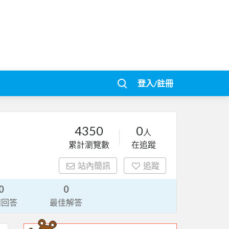
登入/註冊
4350
0
人
累計瀏覽數
在追蹤
站內簡訊
追蹤
0
0
請回答
最佳解答