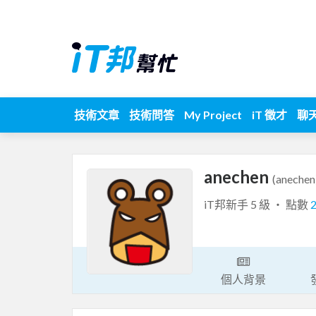
技術文章
技術問答
My Project
iT 徵才
聊
anechen
(anechen
iT邦新手 5 級 ‧ 點數
個人背景