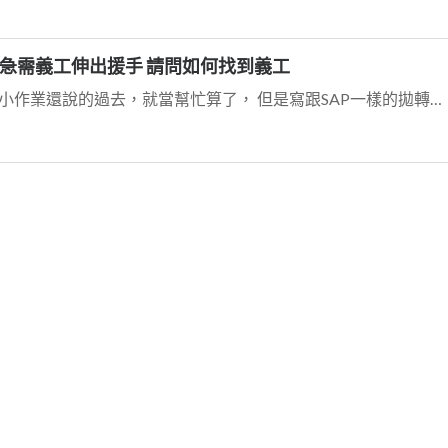
急需義工伸出援手 請問如何找到義工
這是詐騙集團嗎？ 寫程式的義工？如果是寫寫小作業還說的過去，就當幫忙算了， 但是寫跟SAP一樣的拋轉引擎，這還算義工，是免費的耶.... 就算可以寫，有必...