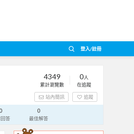
登入/註冊
4349
0
人
累計瀏覽數
在追蹤
站內簡訊
追蹤
0
0
請回答
最佳解答