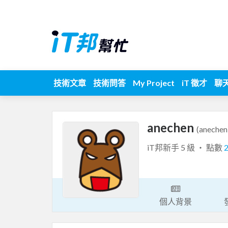
技術文章
技術問答
My Project
iT 徵才
聊
anechen
(anechen
iT邦新手 5 級 ‧ 點數
個人背景